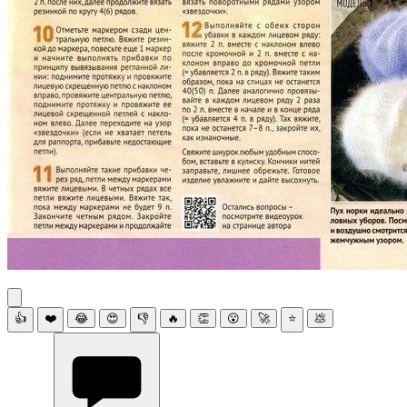
👍
❤️
😂
😍
👎
🔥
👏
😮
🚀
⭐
💩