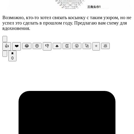
Возможно, кто-то хотел связать косынку с таким узором, но не
успел это сделать в прошлом году. Предлагаю вам схему для
вдохновения.
👍
❤️
😂
😍
👎
🔥
👏
😮
🚀
⭐
💩
0