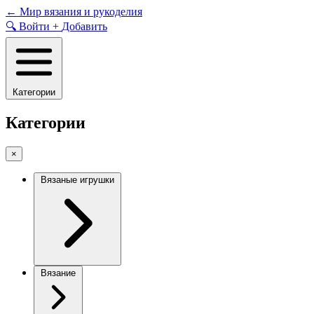
Skip
←
Мир вязания и рукоделия
to
🔍
Войти
+
Добавить
content
Категории
Категории
×
Вязаные игрушки
Вязание