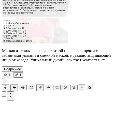
Мягкая и теплая шапка из плотной плюшевой пряжи с
забавными ушками и съемной маской, идеально защищающей
лицо от холода. Уникальный дизайн сочетает комфорт и ст...
Подробнее
👍
1
💩
1
👍
❤️
😂
😍
👎
🔥
👏
😮
🚀
⭐
💩
0