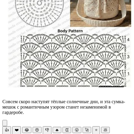
Совсем скоро наступят тёплые солнечные дни, и эта сумка-
мешок с романтичным узором станет незаменимой в
гардеробе.
👍
❤️
😂
😍
👎
🔥
👏
😮
🚀
⭐
💩