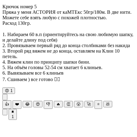
⠀
Крючок номер 5
Пряжа у меня АСТОРИЯ от каМТЕкс 50гр/180м. В две нити.
Можете себе взять любую с похожей плотностью.
Расход 130гр.
⠀
1. Набираем 60 в.п (ориентируйтесь на свою любимую шапку,
и делайте длину под себя)
2. Провязываем первый ряд до конца столбиками без накида
3. Второй ряд вяжем не до конца, оставляем на Клин 10
петель.
4. Вяжем клин по принципу шапки бини.
5. На объём головы 52-54 см хватает 6 клиньев.
6. Вывязываем все 6 клиньев
7. Сшиваем ) все готово 👌🏻
😍
1
👍
❤️
😂
😍
👎
🔥
👏
😮
🚀
⭐
💩
1