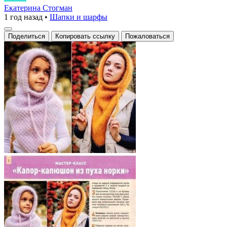
капоры
Екатерина Стогман
1 год назад
•
Шапки и шарфы
из
пушистого
Поделиться
Копировать ссылку
Пожаловаться
мохера
с
удлинённой
формой