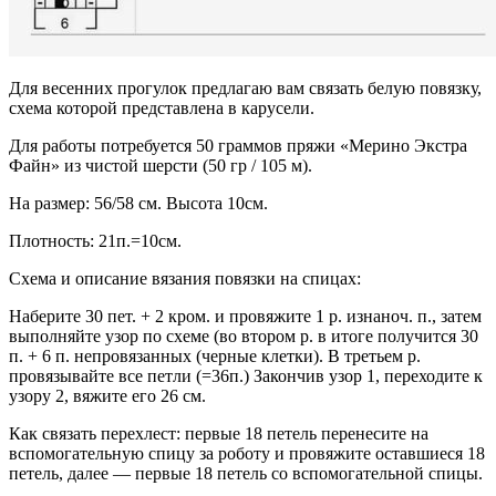
Для весенних прогулок предлагаю вам связать белую повязку,
схема которой представлена в карусели.
Для работы потребуется 50 граммов пряжи «Мерино Экстра
Файн» из чистой шерсти (50 гр / 105 м).
На размер: 56/58 см. Высота 10см.
Плотность: 21п.=10см.
Схема и описание вязания повязки на спицах:
Наберите 30 пет. + 2 кром. и провяжите 1 р. изнаноч. п., затем
выполняйте узор по схеме (во втором р. в итоге получится 30
п. + 6 п. непровязанных (черные клетки). В третьем р.
провязывайте все петли (=36п.) Закончив узор 1, переходите к
узору 2, вяжите его 26 см.
Как связать перехлест: первые 18 петель перенесите на
вспомогательную спицу за роботу и провяжите оставшиеся 18
петель, далее — первые 18 петель со вспомогательной спицы.