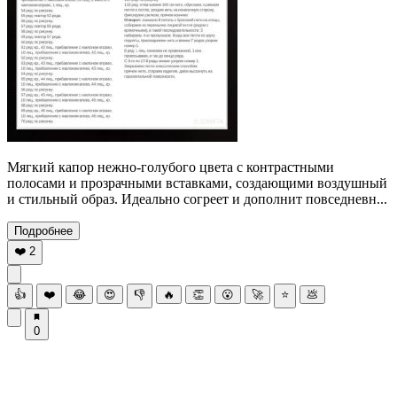
Мягкий капор нежно-голубого цвета с контрастными
полосами и прозрачными вставками, создающими воздушный
и стильный образ. Идеально согреет и дополнит повседневн...
Подробнее
❤️
2
👍
❤️
😂
😍
👎
🔥
👏
😮
🚀
⭐
💩
0