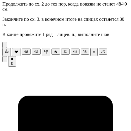
Продолжить по сх. 2 до тех пор, когда повязка не станет 48/49
см.
Закончите по сх. 3, в конечном итоге на спицах останется 30
п.
В конце провяжите 1 ряд – лицев. п., выполните шов.
👍
❤️
😂
😍
👎
🔥
👏
😮
🚀
⭐
💩
0