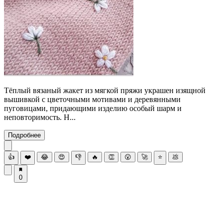
Тёплый вязаный жакет из мягкой пряжи украшен изящной
вышивкой с цветочными мотивами и деревянными
пуговицами, придающими изделию особый шарм и
неповторимость. Н...
Подробнее
👍
❤️
😂
😍
👎
🔥
👏
😮
🚀
⭐
💩
0