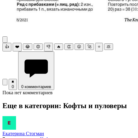
👍
❤️
😂
😍
👎
🔥
👏
😮
🚀
⭐
💩
0
0 комментариев
Пока нет комментариев
Еще в категории: Кофты и пуловеры
Екатерина Стогман