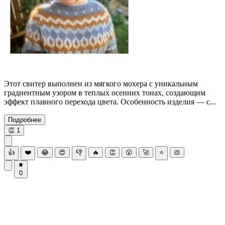
Этот свитер выполнен из мягкого мохера с уникальным
градиентным узором в теплых осенних тонах, создающим
эффект плавного перехода цвета. Особенность изделия — с...
Подробнее
👏
1
👍
❤️
😂
😍
👎
🔥
👏
😮
🚀
⭐
💩
0