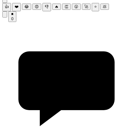
👍
❤️
😂
😍
👎
🔥
👏
😮
🚀
⭐
💩
0