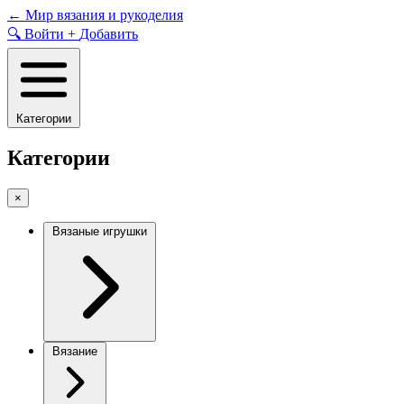
Skip
←
Мир вязания и рукоделия
to
🔍
Войти
+
Добавить
content
Категории
Категории
×
Вязаные игрушки
Вязание