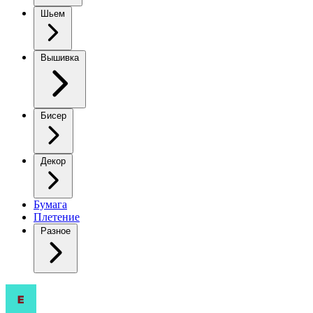
Шьем
Вышивка
Бисер
Декор
Бумага
Плетение
Разное
Вязаные