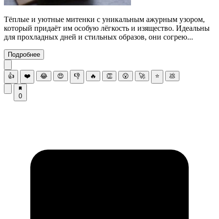
Тёплые и уютные митенки с уникальным ажурным узором,
который придаёт им особую лёгкость и изящество. Идеальны
для прохладных дней и стильных образов, они согрею...
Подробнее
👍
❤️
😂
😍
👎
🔥
👏
😮
🚀
⭐
💩
0