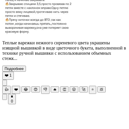
Теплые варежки нежного сиреневого цвета украшены
изящной вышивкой в виде цветочного букета, выполненной в
технике ручной вышивки с использованием объемных
стежк...
Подробнее
❤️
1
👍
❤️
😂
😍
👎
🔥
👏
😮
🚀
⭐
💩
0