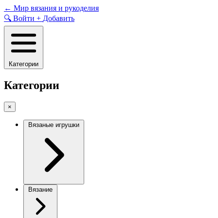
Skip
←
Мир вязания и рукоделия
to
🔍
Войти
+
Добавить
content
Категории
Категории
×
Вязаные игрушки
Вязание