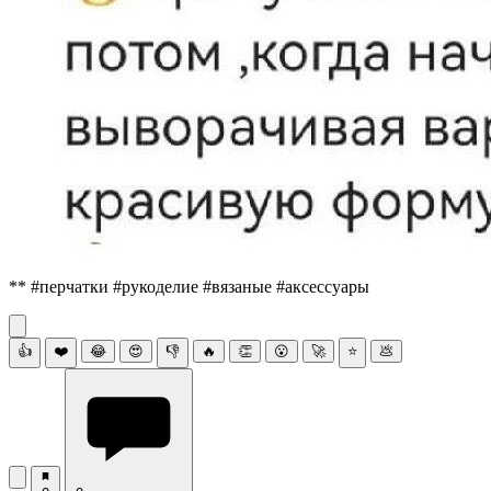
** #перчатки #рукоделие #вязаные #аксессуары
👍
❤️
😂
😍
👎
🔥
👏
😮
🚀
⭐
💩