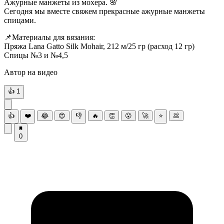
Ажурные манжеты из мохера. 🌸
Сегодня мы вместе свяжем прекрасные ажурные манжеты
спицами.
📌Материалы для вязания:
Пряжа Lana Gatto Silk Mohair, 212 м/25 гр (расход 12 гр)
Спицы №3 и №4,5
Автор на видео
👍
1
👍
❤️
😂
😍
👎
🔥
👏
😮
🚀
⭐
💩
0