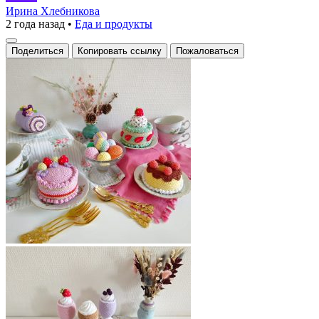
десертный
Ирина Хлебникова
2 года назад
•
Еда и продукты
рай:
сладости,
Поделиться
Копировать ссылку
Пожаловаться
которые
не
растаяли