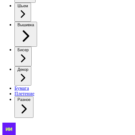
Шьем
Вышивка
Бисер
Декор
Бумага
Плетение
Разное
Вязаный