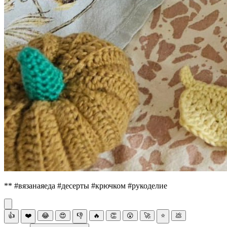
** #вязанаяеда #десерты #крючком #рукоделие
👍
❤️
😂
😍
👎
🔥
👏
😮
🚀
⭐
💩