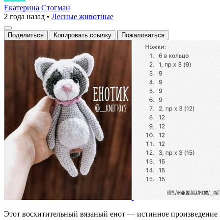
енот:
Екатерина Стогман
2 года назад
•
Лесные животные
очарование
ручной
Поделиться
Копировать ссылку
Пожаловаться
работы
Этот восхитительный вязаный енот — истинное произведение и