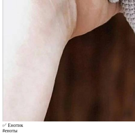
✅ Енотик
#еноты