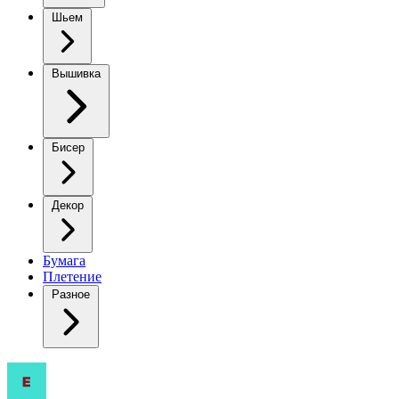
Шьем
Вышивка
Бисер
Декор
Бумага
Плетение
Разное
Вязаный