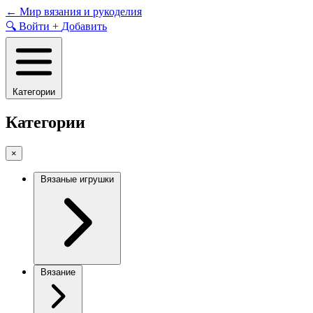
Skip
←
Мир вязания и рукоделия
to
🔍
Войти
+
Добавить
content
Категории
Категории
×
Вязаные игрушки
Вязание