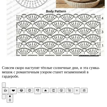
Совсем скоро наступят тёплые солнечные дни, и эта сумка-
мешок с романтичным узором станет незаменимой в
гардеробе.
👍
❤️
😂
😍
👎
🔥
👏
😮
🚀
⭐
💩
0