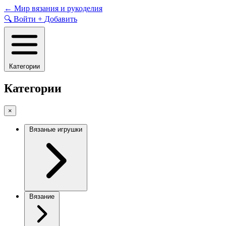
Skip
←
Мир вязания и рукоделия
to
🔍
Войти
+
Добавить
content
Категории
Категории
×
Вязаные игрушки
Вязание