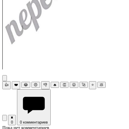
👍
❤️
😂
😍
👎
🔥
👏
😮
🚀
⭐
💩
0
0 комментариев
Пока нет комментариев