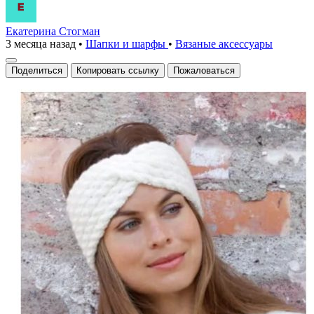
Екатерина Стогман
3 месяца назад
•
Шапки и шарфы
•
Вязаные аксесcуары
Поделиться
Копировать ссылку
Пожаловаться