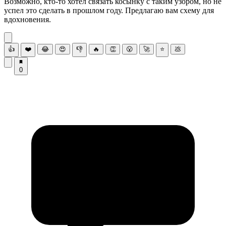
Возможно, кто-то хотел связать косынку с таким узором, но не
успел это сделать в прошлом году. Предлагаю вам схему для
вдохновения.
👍
❤️
😂
😍
👎
🔥
👏
😮
🚀
⭐
💩
0