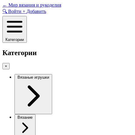
Skip
←
Мир вязания и рукоделия
to
🔍
Войти
+
Добавить
content
Категории
Категории
×
Вязаные игрушки
Вязание