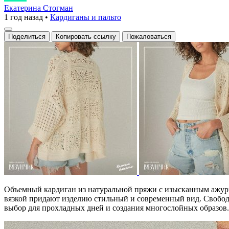
кардиган
Екатерина Стогман
1 год назад
•
Кардиганы и пальто
с
ажурным
Поделиться
Копировать ссылку
Пожаловаться
узором
Объемный кардиган из натуральной пряжи с изысканным ажур
вязкой придают изделию стильный и современный вид. Свободн
выбор для прохладных дней и создания многослойных образов.