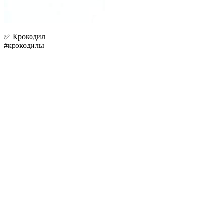
✅ Крокодил
#крокодилы