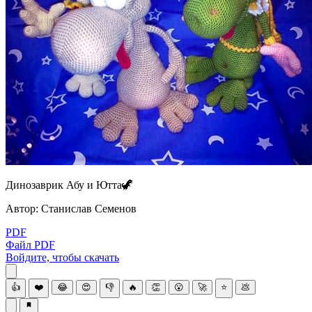
Динозaврик Абу и Юттa🦖
Автор: Станиcлав Сeмeнов
PDF
Файл PDF
Войдите, чтобы скачать
👍
❤️
😂
😍
👎
🔥
👏
😮
🚀
⭐
💩