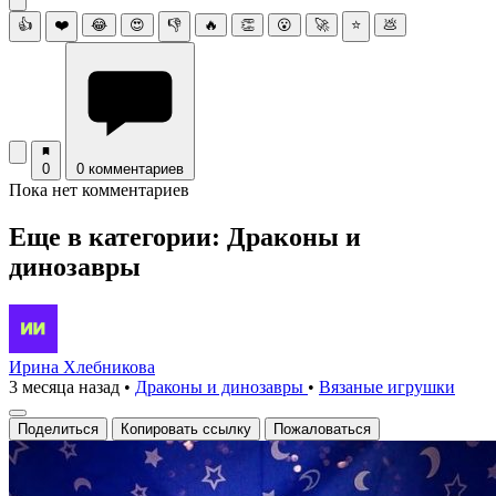
👍
❤️
😂
😍
👎
🔥
👏
😮
🚀
⭐
💩
0
0 комментариев
Пока нет комментариев
Еще в категории: Драконы и
динозавры
Ирина Хлебникова
3 месяца назад
•
Драконы и динозавры
•
Вязаные игрушки
Поделиться
Копировать ссылку
Пожаловаться