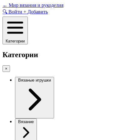
Skip
←
Мир вязания и рукоделия
to
🔍
Войти
+
Добавить
content
Категории
Категории
×
Вязаные игрушки
Вязание