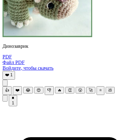
Динoзaврик
PDF
Файл PDF
Войдите, чтобы скачать
❤️
1
👍
❤️
😂
😍
👎
🔥
👏
😮
🚀
⭐
💩
1