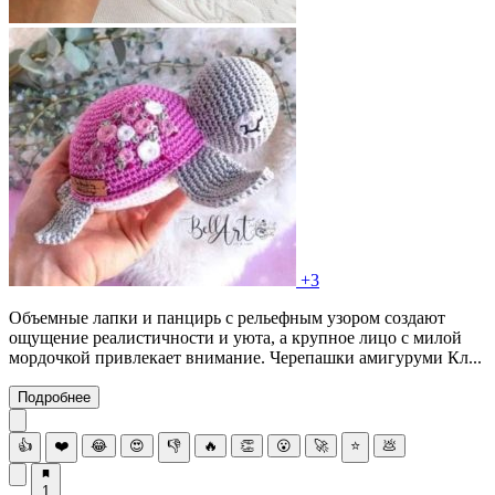
+3
Объемные лапки и панцирь с рельефным узором создают
ощущение реалистичности и уюта, а крупное лицо с милой
мордочкой привлекает внимание. Черепашки амигуруми Кл...
Подробнее
👍
❤️
😂
😍
👎
🔥
👏
😮
🚀
⭐
💩
1