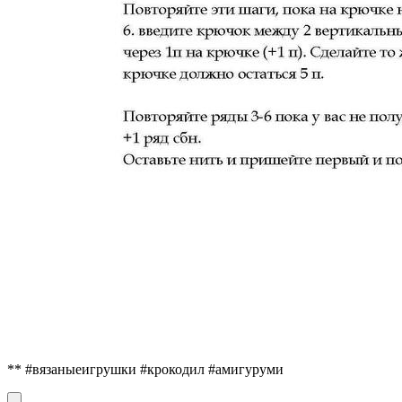
** #вязаныеигрушки #крокодил #амигуруми