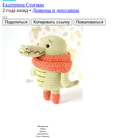
крокодил
Екатерина Стогман
2 года назад
•
Драконы и динозавры
в
шарфике
Поделиться
Копировать ссылку
Пожаловаться