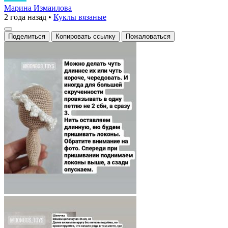
парик
Марина Измаилова
2 года назад
•
Куклы вязаные
для
куклы:
Поделиться
Копировать ссылку
Пожаловаться
стиль
с
изюминкой!