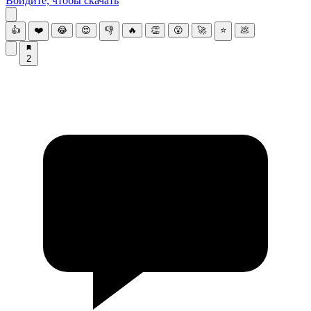
Войдите, чтобы скачать
👍
❤️
😂
😍
👎
🔥
👏
😮
🚀
⭐
💩
2