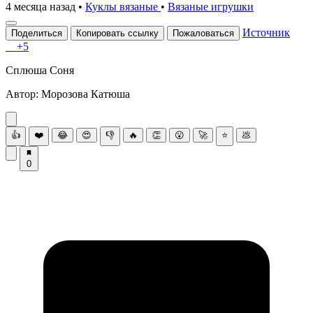
4 месяца назад
•
Куклы вязаные
•
Вязаные игрушки
Источник
Поделиться
Копировать ссылку
Пожаловаться
+5
Сплюшa Соня
Автоp: Мopoзoва Катюша
👍
❤️
😂
😍
👎
🔥
👏
😮
🚀
⭐
💩
0