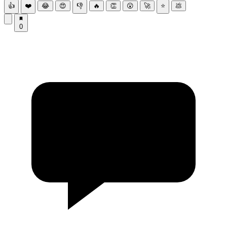
👍
❤️
😂
😍
👎
🔥
👏
😮
🚀
⭐
💩
0