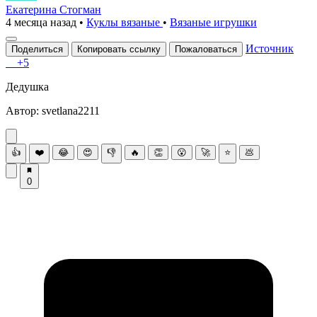
Екатерина Стогман
4 месяца назад
•
Куклы вязаные
•
Вязаные игрушки
Источник
Поделиться
Копировать ссылку
Пожаловаться
+5
Дeдушкa
Автop: svеtlana2211
👍
❤️
😂
😍
👎
🔥
👏
😮
🚀
⭐
💩
0