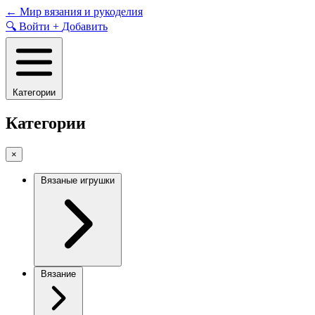
Skip
←
Мир вязания и рукоделия
to
🔍
Войти
+
Добавить
content
Категории
Категории
×
Вязаные игрушки
Вязание