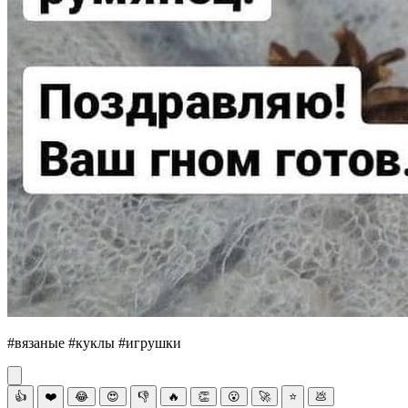
#вязаные #куклы #игрушки
👍
❤️
😂
😍
👎
🔥
👏
😮
🚀
⭐
💩