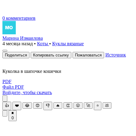
0 комментариев
Марина Измаилова
4 месяца назад
•
Коты
•
Куклы вязаные
Источник
Поделиться
Копировать ссылку
Пожаловаться
Куколка в шапочке кошечки
PDF
Файл PDF
Войдите, чтобы скачать
👍
❤️
😂
😍
👎
🔥
👏
😮
🚀
⭐
💩
0