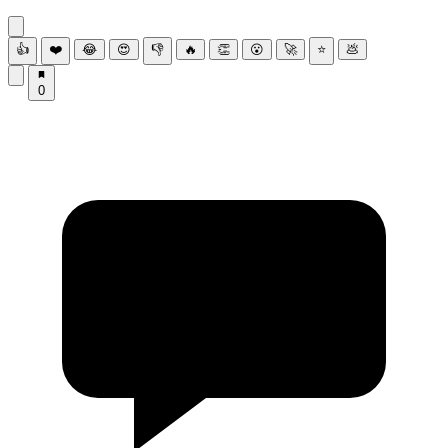
👍
❤️
😂
😍
👎
🔥
👏
😮
🚀
⭐
💩
0