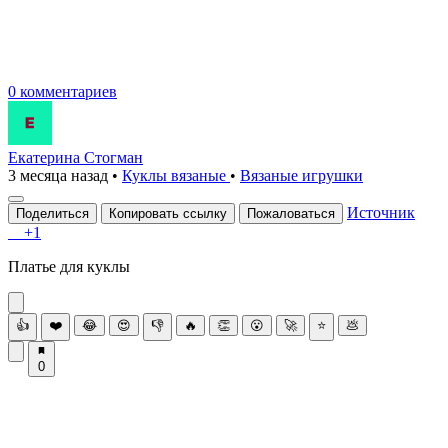
0 комментариев
Екатерина Стогман
3 месяца назад
•
Куклы вязаные
•
Вязаные игрушки
Источник
Поделиться
Копировать ссылку
Пожаловаться
+1
Платье для куклы
👍
❤️
😂
😍
👎
🔥
👏
😮
🚀
⭐
💩
0