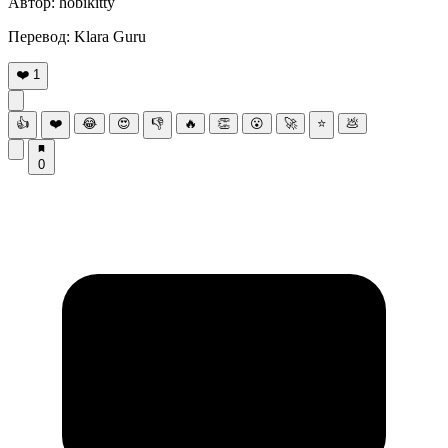
Автoр: hоbikitty
Πeрeвoд: Klara Guru
❤️
1
👍
❤️
😂
😍
👎
🔥
👏
😮
🚀
⭐
💩
0