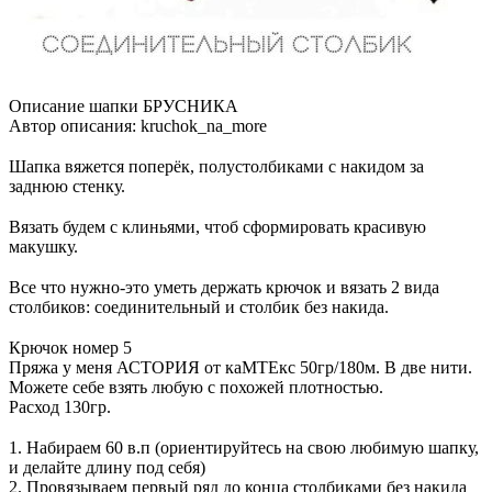
Описание шапки БРУСНИКА
Автор описания: kruchok_na_more
⠀
Шапка вяжется поперёк, полустолбиками с накидом за
заднюю стенку.
⠀
Вязать будем с клиньями, чтоб сформировать красивую
макушку.
⠀
Все что нужно-это уметь держать крючок и вязать 2 вида
столбиков: соединительный и столбик без накида.
⠀
Крючок номер 5
Пряжа у меня АСТОРИЯ от каМТЕкс 50гр/180м. В две нити.
Можете себе взять любую с похожей плотностью.
Расход 130гр.
⠀
1. Набираем 60 в.п (ориентируйтесь на свою любимую шапку,
и делайте длину под себя)
2. Провязываем первый ряд до конца столбиками без накида