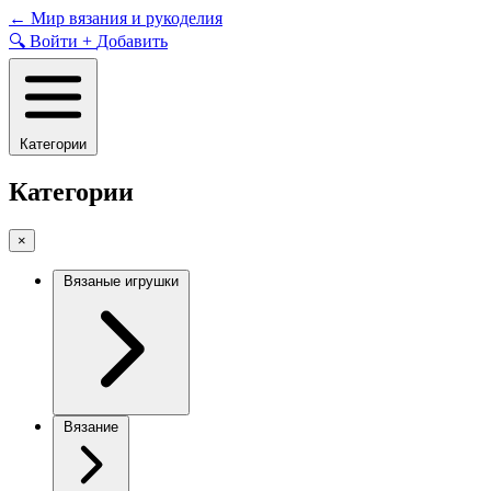
Skip
←
Мир вязания и рукоделия
to
🔍
Войти
+
Добавить
content
Категории
Категории
×
Вязаные игрушки
Вязание