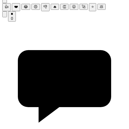
👍
❤️
😂
😍
👎
🔥
👏
😮
🚀
⭐
💩
0