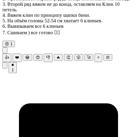
3. Второй ряд вяжем не до конца, оставляем на Клин 10
петель.
4. Вяжем клин по принципу шапки бини.
5. На объём головы 52-54 см хватает 6 клиньев.
6. Вывязываем все 6 клиньев
7. Сшиваем ) все готово 👌🏻
😍
1
👍
❤️
😂
😍
👎
🔥
👏
😮
🚀
⭐
💩
1