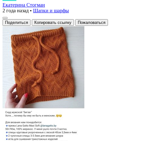
Шедевр:
Екатерина Стогман
2 года назад
•
Шапки и шарфы
Оранжевый
Шарф-
Поделиться
Копировать ссылку
Пожаловаться
Снуд