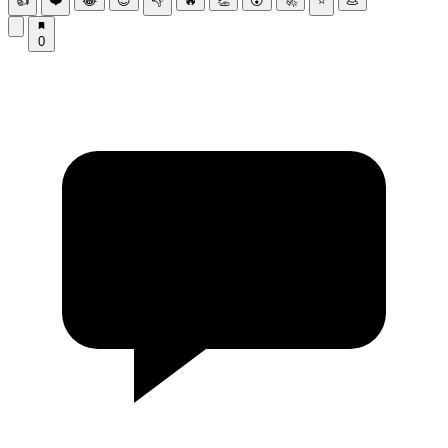
👍
❤️
😂
😍
👎
🔥
👏
😮
🚀
⭐
💩
0