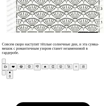
Совсем скоро наступят тёплые солнечные дни, и эта сумка-
мешок с романтичным узором станет незаменимой в
гардеробе.
👍
❤️
😂
😍
👎
🔥
👏
😮
🚀
⭐
💩
0