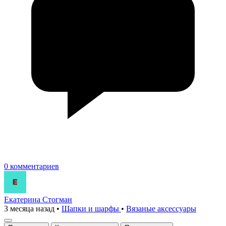
0 комментариев
Екатерина Стогман
3 месяца назад
•
Шапки и шарфы
•
Вязаные аксесcуары