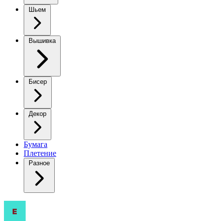
Шьем
Вышивка
Бисер
Декор
Бумага
Плетение
Разное
Вязаный