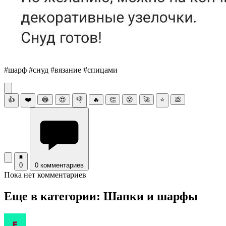
#шарф #снуд #вязание #спицами
👍
❤️
😂
😍
👎
🔥
👏
😮
🚀
⭐
💩
0
0 комментариев
Пока нет комментариев
Еще в категории: Шапки и шарфы