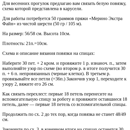
Для весенних прогулок предлагаю вам связать белую повязку,
схема которой представлена в карусели.
Для работы потребуется 50 граммов пряжи «Мерино Экстра
Файн» из чистой шерсти (50 гр / 105 м).
На размер: 56/58 см. Высота 10см.
Плотность: 21п.=10см.
Схема и описание вязания повязки на спицах:
Наберите 30 пет. + 2 кром. и провяжите 1 р. изнаноч. п., затем
выполняйте узор по схеме (во втором р. в итоге получится 30
п. + 6 п. непровязанных (черные клетки). В третьем р.
провязывайте все петли (=36п.) Закончив узор 1, переходите к
узору 2, вяжите его 26 см.
Как связать перехлест: первые 18 петель перенесите на
вспомогательную спицу за роботу и провяжите оставшиеся 18
петель, далее — первые 18 петель со вспомогательной спицы.
Продолжить по сх. 2 до тех пор, когда повязка не станет 48/49
см.
Закончите по сх. 3, в конечном итоге на спицах останется 30