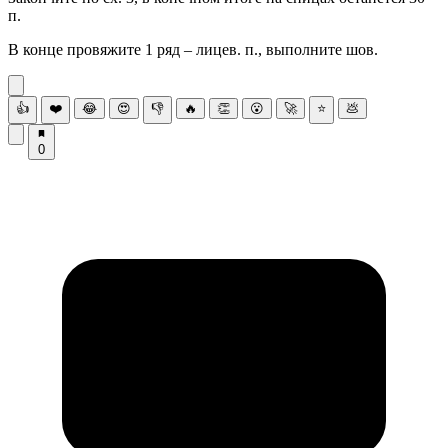
п.
В конце провяжите 1 ряд – лицев. п., выполните шов.
👍
❤️
😂
😍
👎
🔥
👏
😮
🚀
⭐
💩
0