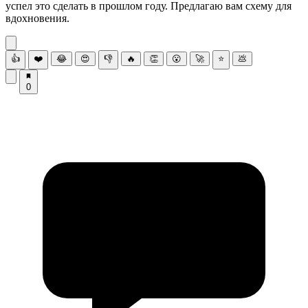
успел это сделать в прошлом году. Предлагаю вам схему для
вдохновения.
👍
❤️
😂
😍
👎
🔥
👏
😮
🚀
⭐
💩
0