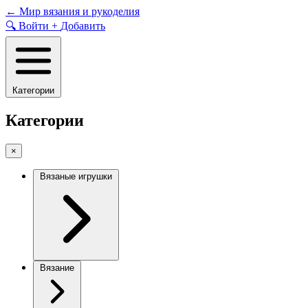
Skip
←
Мир вязания и рукоделия
to
🔍
Войти
+
Добавить
content
Категории
Категории
×
Вязаные игрушки
Вязание