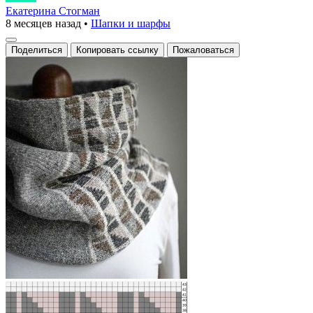
снуд
Екатерина Стогман
8 месяцев назад
•
Шапки и шарфы
с
геометрическим
Поделиться
Копировать ссылку
Пожаловаться
узором