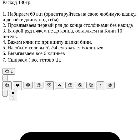
Расход 130гр.
⠀
1. Набираем 60 в.п (ориентируйтесь на свою любимую шапку,
и делайте длину под себя)
2. Провязываем первый ряд до конца столбиками без накида
3. Второй ряд вяжем не до конца, оставляем на Клин 10
петель.
4. Вяжем клин по принципу шапки бини.
5. На объём головы 52-54 см хватает 6 клиньев.
6. Вывязываем все 6 клиньев
7. Сшиваем ) все готово 👌🏻
😍
1
👍
❤️
😂
😍
👎
🔥
👏
😮
🚀
⭐
💩
1