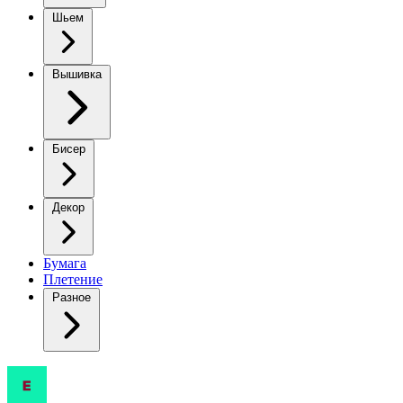
Шьем
Вышивка
Бисер
Декор
Бумага
Плетение
Разное
Вязаный