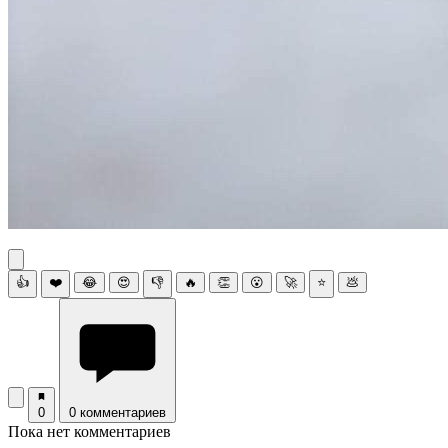
👍
❤️
😂
😍
👎
🔥
👏
😮
🚀
⭐
💩
0
0 комментариев
Пока нет комментариев