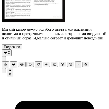
Мягкий капор нежно-голубого цвета с контрастными
полосами и прозрачными вставками, создающими воздушный
и стильный образ. Идеально согреет и дополнит повседневн...
Подробнее
❤️
2
👍
❤️
😂
😍
👎
🔥
👏
😮
🚀
⭐
💩
0