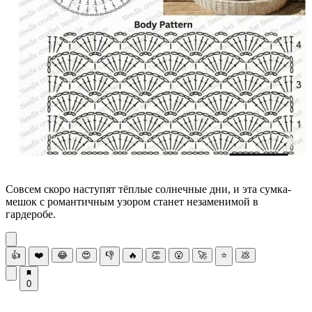
Совсем скоро наступят тёплые солнечные дни, и эта сумка-
мешок с романтичным узором станет незаменимой в
гардеробе.
👍
❤️
😂
😍
👎
🔥
👏
😮
🚀
⭐
💩
0