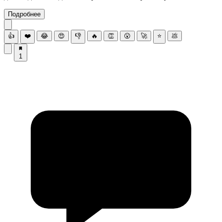
Подробнее
👍
❤️
😂
😍
👎
🔥
👏
😮
🚀
⭐
💩
1