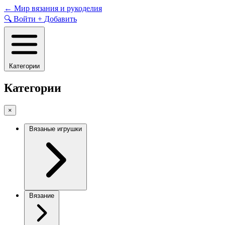
Skip
←
Мир вязания и рукоделия
to
🔍
Войти
+
Добавить
content
Категории
Категории
×
Вязаные игрушки
Вязание