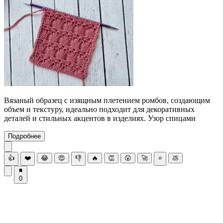
Вязаный образец с изящным плетением ромбов, создающим
объем и текстуру, идеально подходит для декоративных
деталей и стильных акцентов в изделиях. Узор спицами
Подробнее
👍
❤️
😂
😍
👎
🔥
👏
😮
🚀
⭐
💩
0