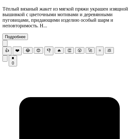
Тёплый вязаный жакет из мягкой пряжи украшен изящной
вышивкой с цветочными мотивами и деревянными
пуговицами, придающими изделию особый шарм и
неповторимость. Н...
Подробнее
👍
❤️
😂
😍
👎
🔥
👏
😮
🚀
⭐
💩
0