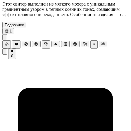
Этот свитер выполнен из мягкого мохера с уникальным
градиентным узором в теплых осенних тонах, создающим
эффект плавного перехода цвета. Особенность изделия — с...
Подробнее
👏
1
👍
❤️
😂
😍
👎
🔥
👏
😮
🚀
⭐
💩
0