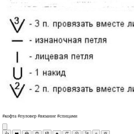
#кофта #пуловер #вязание #спицами
👍
❤️
😂
😍
👎
🔥
👏
😮
🚀
⭐
💩