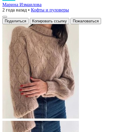
свитер
Марина Измаилова
2 года назад
•
Кофты и пуловеры
с
узором
Поделиться
Копировать ссылку
Пожаловаться
«Косы»