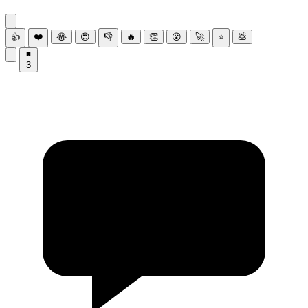
👍
❤️
😂
😍
👎
🔥
👏
😮
🚀
⭐
💩
3