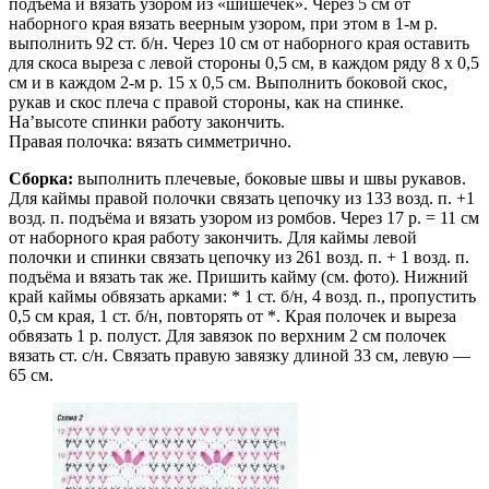
подъёма и вязать узором из «шишечек». Через 5 см от
наборного края вязать веерным узором, при этом в 1-м р.
выполнить 92 ст. б/н. Через 10 см от наборного края оставить
для скоса выреза с левой стороны 0,5 см, в каждом ряду 8 х 0,5
см и в каждом 2-м р. 15 х 0,5 см. Выполнить боковой скос,
рукав и скос плеча с правой стороны, как на спинке.
На’высоте спинки работу закончить.
Правая полочка: вязать симметрично.
Сборка:
выполнить плечевые, боковые швы и швы рукавов.
Для каймы правой полочки связать цепочку из 133 возд. п. +1
возд. п. подъёма и вязать узором из ромбов. Через 17 р. = 11 см
от наборного края работу закончить. Для каймы левой
полочки и спинки связать цепочку из 261 возд. п. + 1 возд. п.
подъёма и вязать так же. Пришить кайму (см. фото). Нижний
край каймы обвязать арками: * 1 ст. б/н, 4 возд. п., пропустить
0,5 см края, 1 ст. б/н, повторять от *. Края полочек и выреза
обвязать 1 р. полуст. Для завязок по верхним 2 см полочек
вязать ст. с/н. Связать правую завязку длиной 33 см, левую —
65 см.