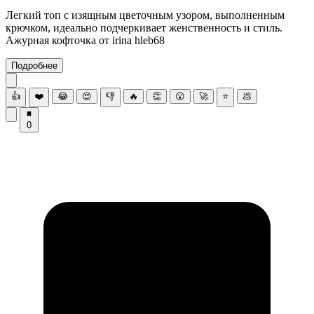
Легкий топ с изящным цветочным узором, выполненным
крючком, идеально подчеркивает женственность и стиль.
Ажурная кофточка от irina hleb68
Подробнее
👍
❤️
😂
😍
👎
🔥
👏
😮
🚀
⭐
💩
0