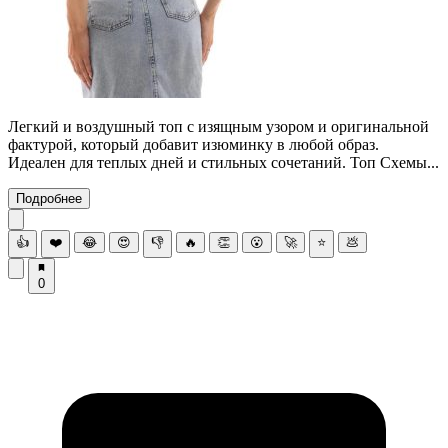
Легкий и воздушный топ с изящным узором и оригинальной
фактурой, который добавит изюминку в любой образ.
Идеален для теплых дней и стильных сочетаний. Топ Схемы...
Подробнее
👍
❤️
😂
😍
👎
🔥
👏
😮
🚀
⭐
💩
0