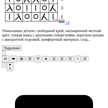
+2
Уникальные детали: свободный крой, насыщенный желтый
цвет, тонкая вязка с крупными отверстиями, короткие рукава
с аккуратной отделкой, комфортный материал, созд...
Подробнее
👍
❤️
😂
😍
👎
🔥
👏
😮
🚀
⭐
💩
0