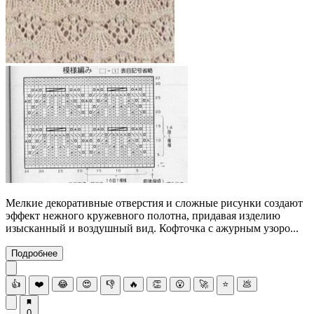
Мелкие декоративные отверстия и сложные рисунки создают
эффект нежного кружевного полотна, придавая изделию
изысканный и воздушный вид. Кофточка с ажурным узоро...
Подробнее
👍
❤️
😂
😍
👎
🔥
👏
😮
🚀
⭐
💩
0