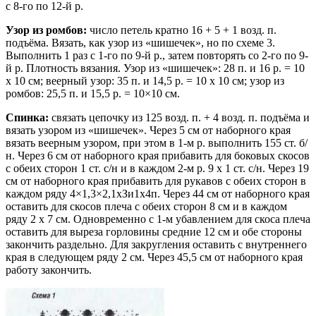
с 8-го по 12-й р.
Узор из ромбов:
число петель кратно 16 + 5 + 1 возд. п.
подъёма. Вязать, как узор из «шишечек», но по схеме 3.
Выполнить 1 раз с 1-го по 9-й р., затем повторять со 2-го по 9-
й р. Плотность вязания. Узор из «шишечек»: 28 п. и 16 р. = 10
х 10 см; веерный узор: 35 п. и 14,5 р. = 10 х 10 см; узор из
ромбов: 25,5 п. и 15,5 р. = 10×10 см.
Спинка:
связать цепочку из 125 возд. п. + 4 возд. п. подъёма и
вязать узором из «шишечек». Через 5 см от наборного края
вязать веерным узором, при этом в 1-м р. выполнить 155 ст. б/
н. Через 6 см от наборного края прибавить для боковых скосов
с обеих сторон 1 ст. с/н и в каждом 2-м р. 9 х 1 ст. с/н. Через 19
см от наборного края прибавить для рукавов с обеих сторон в
каждом ряду 4×1,3×2,1хЗи1х4п. Через 44 см от наборного края
оставить для скосов плеча с обеих сторон 8 см и в каждом
ряду 2 х 7 см. Одновременно с 1-м убавлением для скоса плеча
оставить для выреза горловины средние 12 см и обе стороны
закончить раздельно. Для закругления оставить с внутреннего
края в следующем ряду 2 см. Через 45,5 см от наборного края
работу закончить.