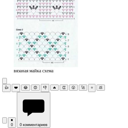
вязаная майка схема
👍
❤️
😂
😍
👎
🔥
👏
😮
🚀
⭐
💩
0
0 комментариев