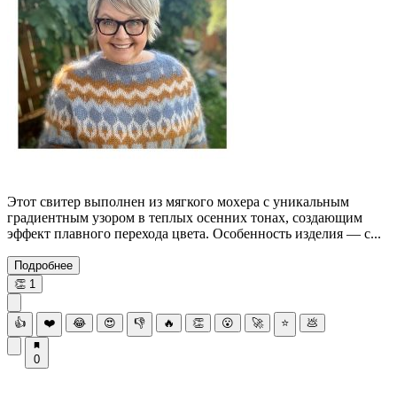
Этот свитер выполнен из мягкого мохера с уникальным
градиентным узором в теплых осенних тонах, создающим
эффект плавного перехода цвета. Особенность изделия — с...
Подробнее
👏
1
👍
❤️
😂
😍
👎
🔥
👏
😮
🚀
⭐
💩
0