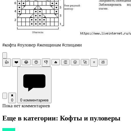
#кофта #пуловер #женщинам #спицами
👍
❤️
😂
😍
👎
🔥
👏
😮
🚀
⭐
💩
0
0 комментариев
Пока нет комментариев
Еще в категории: Кофты и пуловеры