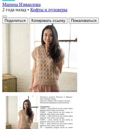
уют
Марина Измаилова
2 года назад
•
Кофты и пуловеры
и
стиль
Поделиться
Копировать ссылку
Пожаловаться
в
одной
петле