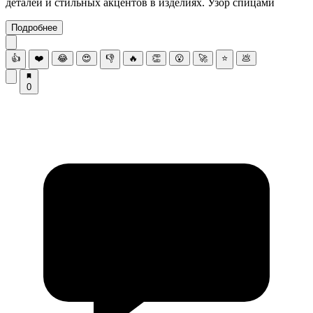
деталей и стильных акцентов в изделиях. Узор спицами
Подробнее
👍
❤️
😂
😍
👎
🔥
👏
😮
🚀
⭐
💩
0