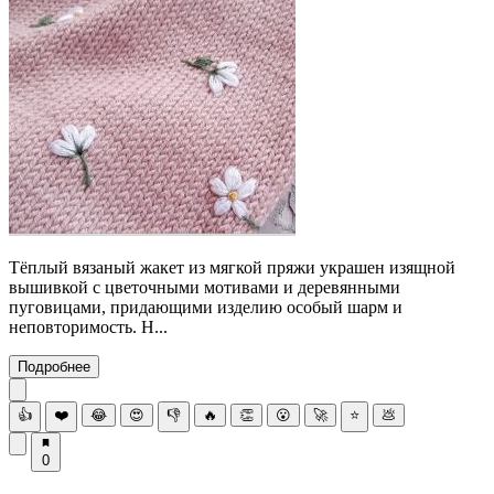
Тёплый вязаный жакет из мягкой пряжи украшен изящной
вышивкой с цветочными мотивами и деревянными
пуговицами, придающими изделию особый шарм и
неповторимость. Н...
Подробнее
👍
❤️
😂
😍
👎
🔥
👏
😮
🚀
⭐
💩
0