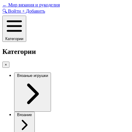
Skip
←
Мир вязания и рукоделия
to
🔍
Войти
+
Добавить
content
Категории
Категории
×
Вязаные игрушки
Вязание