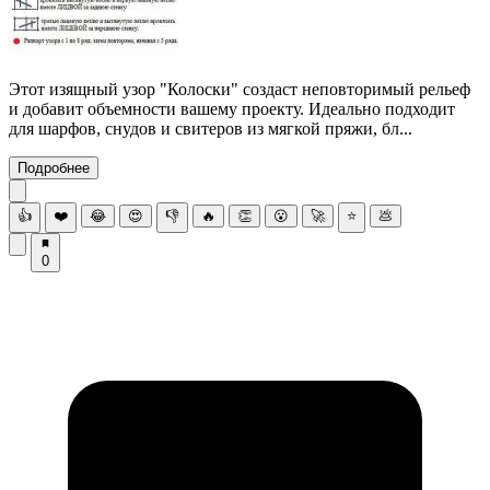
Этот изящный узор "Колоски" создаст неповторимый рельеф
и добавит объемности вашему проекту. Идеально подходит
для шарфов, снудов и свитеров из мягкой пряжи, бл...
Подробнее
👍
❤️
😂
😍
👎
🔥
👏
😮
🚀
⭐
💩
0