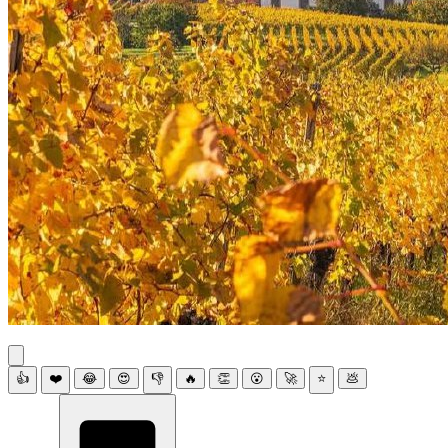
👍
❤️
😂
😍
👎
🔥
👏
😮
🚀
⭐
💩