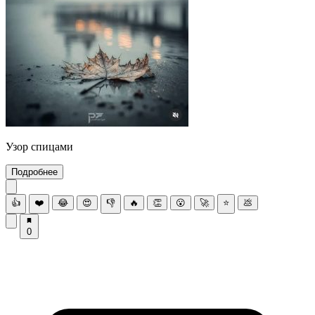
Узор спицами
Подробнее
👍
❤️
😂
😍
👎
🔥
👏
😮
🚀
⭐
💩
0