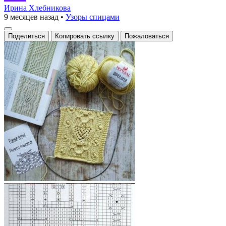
узор
Ирина Хлебникова
9 месяцев назад
•
Узоры спицами
с
совой
Поделиться
Копировать ссылку
Пожаловаться