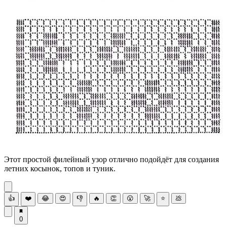
Этот простой филейный узор отлично подойдёт для создания
летних косынок, топов и туник.
👍
❤️
😂
😍
👎
🔥
👏
😮
🚀
⭐
💩
0