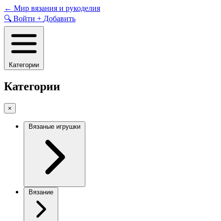
Skip
←
Мир вязания и рукоделия
to
🔍
Войти
+
Добавить
content
Категории
Категории
×
Вязаные игрушки
Вязание