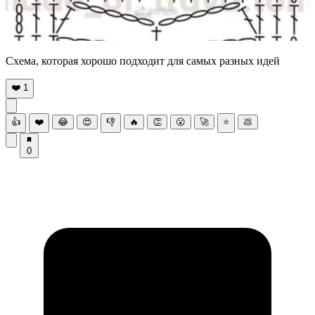
Схема, которая хорошо подходит для самых разных идей
❤️
1
👍
❤️
😂
😍
👎
🔥
👏
😮
🚀
⭐
💩
0