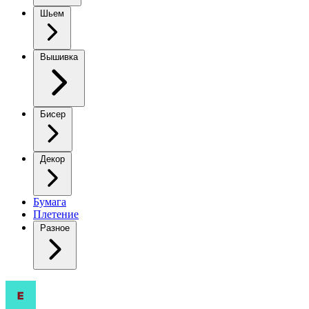
Шьем
Вышивка
Бисер
Декор
Бумага
Плетение
Разное
Вязаный