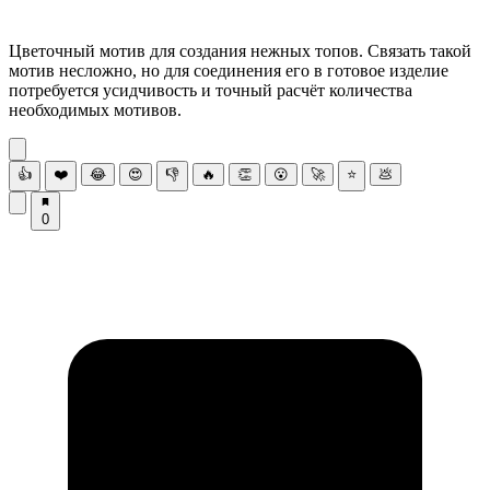
Цветочный мотив для создания нежных топов. Связать такой
мотив несложно, но для соединения его в готовое изделие
потребуется усидчивость и точный расчёт количества
необходимых мотивов.
👍
❤️
😂
😍
👎
🔥
👏
😮
🚀
⭐
💩
0