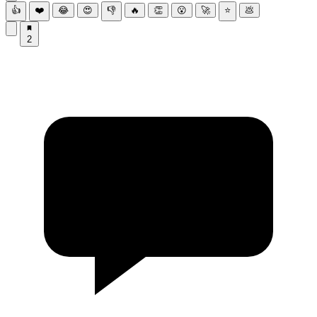
👍
❤️
😂
😍
👎
🔥
👏
😮
🚀
⭐
💩
2