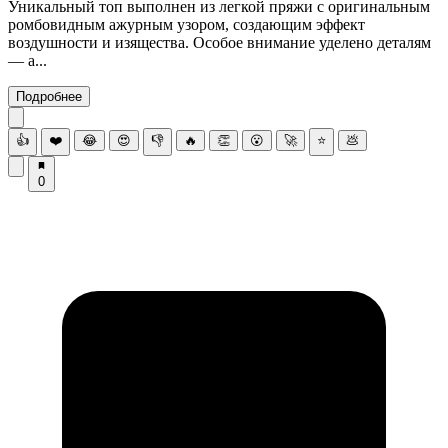
Уникальный топ выполнен из легкой пряжи с оригинальным
ромбовидным ажурным узором, создающим эффект
воздушности и изящества. Особое внимание уделено деталям
— а...
Подробнее
👍
❤️
😂
😍
👎
🔥
👏
😮
🚀
⭐
💩
0