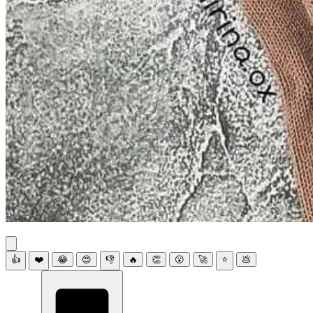
👍
❤️
😂
😍
👎
🔥
👏
😮
🚀
⭐
💩