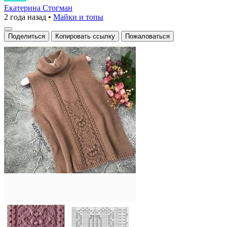
женский
Екатерина Стогман
2 года назад
•
Майки и топы
жилет
Поделиться
Копировать ссылку
Пожаловаться