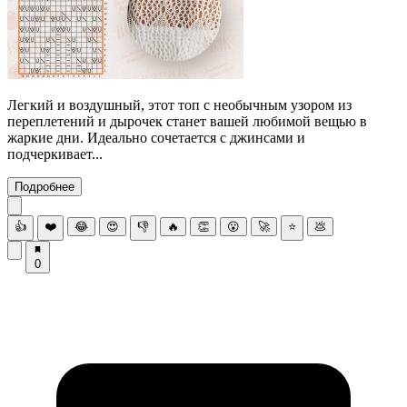
Легкий и воздушный, этот топ с необычным узором из
переплетений и дырочек станет вашей любимой вещью в
жаркие дни. Идеально сочетается с джинсами и
подчеркивает...
Подробнее
👍
❤️
😂
😍
👎
🔥
👏
😮
🚀
⭐
💩
0