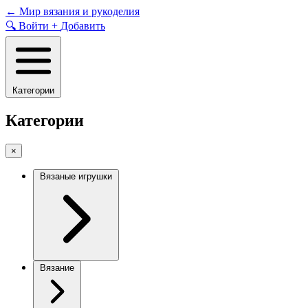
Skip
←
Мир вязания и рукоделия
to
🔍
Войти
+
Добавить
content
Категории
Категории
×
Вязаные игрушки
Вязание