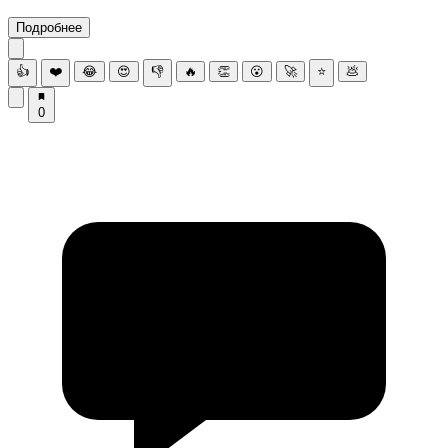
Подробнее
👍
❤️
😂
😍
👎
🔥
👏
😮
🚀
⭐
💩
0