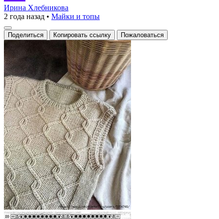
жилет:
Ирина Хлебникова
2 года назад
•
Майки и топы
Искусство
спицами
Поделиться
Копировать ссылку
Пожаловаться
в
каждой
петле