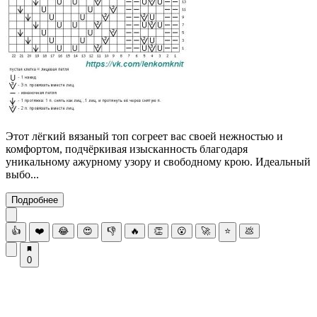
Этот лёгкий вязаный топ согреет вас своей нежностью и
комфортом, подчёркивая изысканность благодаря
уникальному ажурному узору и свободному крою. Идеальный
выбо...
Подробнее
👍
❤️
😂
😍
👎
🔥
👏
😮
🚀
⭐
💩
0