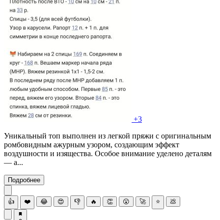
+3
Уникальный топ выполнен из легкой пряжи с оригинальным
ромбовидным ажурным узором, создающим эффект
воздушности и изящества. Особое внимание уделено деталям
— а...
Подробнее
👍
❤️
😂
😍
👎
🔥
👏
😮
🚀
⭐
💩