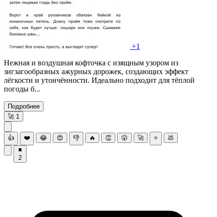
+1
Нежная и воздушная кофточка с изящным узором из
зигзагообразных ажурных дорожек, создающих эффект
лёгкости и утончённости. Идеально подходит для тёплой
погоды б...
Подробнее
🚀
1
👍
❤️
😂
😍
👎
🔥
👏
😮
🚀
⭐
💩
2