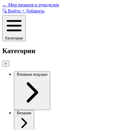
Skip
←
Мир вязания и рукоделия
to
🔍
Войти
+
Добавить
content
Категории
Категории
×
Вязаные игрушки
Вязание