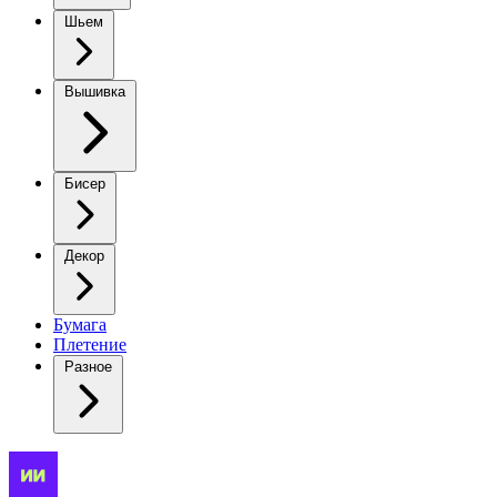
Шьем
Вышивка
Бисер
Декор
Бумага
Плетение
Разное
Вязаный