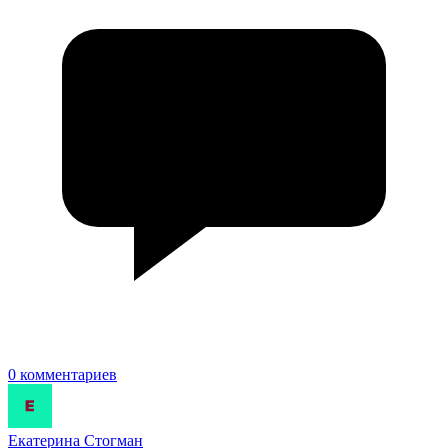
0 комментариев
Екатерина Стогман