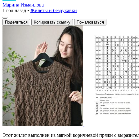
жилет
Марина Измаилова
1 год назад
•
Жилеты и безрукавки
с
объемным
Поделиться
Копировать ссылку
Пожаловаться
узором
Этот жилет выполнен из мягкой коричневой пряжи с выразите