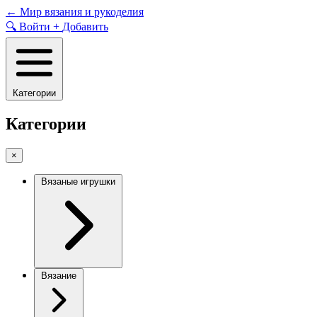
Skip
←
Мир вязания и рукоделия
to
🔍
Войти
+
Добавить
content
Категории
Категории
×
Вязаные игрушки
Вязание