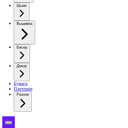
Шьем
Вышивка
Бисер
Декор
Бумага
Плетение
Разное
Забавная