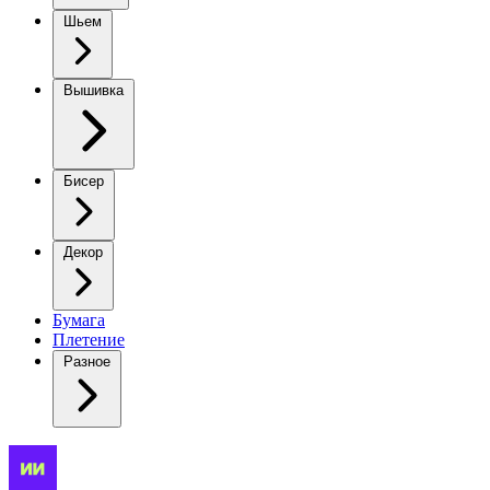
Шьем
Вышивка
Бисер
Декор
Бумага
Плетение
Разное
Зайчик