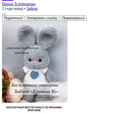
«Крошка
Ирина Хлебникова
2 года назад
•
Зайцы
Бу»
Поделиться
Копировать ссылку
Пожаловаться