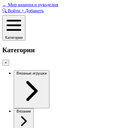
Skip
←
Мир вязания и рукоделия
to
🔍
Войти
+
Добавить
content
Категории
Категории
×
Вязаные игрушки
Вязание