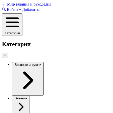
Skip
←
Мир вязания и рукоделия
to
🔍
Войти
+
Добавить
content
Категории
Категории
×
Вязаные игрушки
Вязание