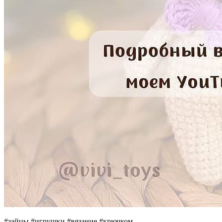
#зайцы #игрушки #вязание #крючком