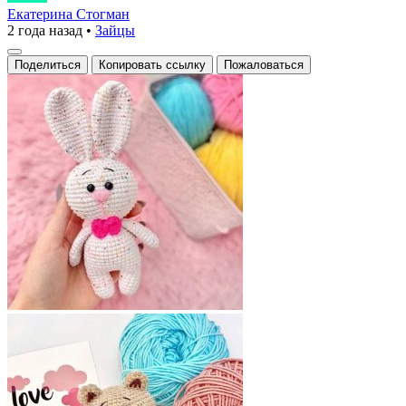
с
Екатерина Стогман
2 года назад
•
Зайцы
сердцем
из
Поделиться
Копировать ссылку
Пожаловаться
ниток