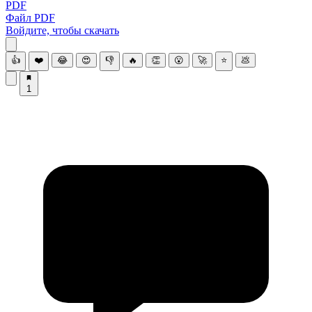
PDF
Файл PDF
Войдите, чтобы скачать
👍
❤️
😂
😍
👎
🔥
👏
😮
🚀
⭐
💩
1