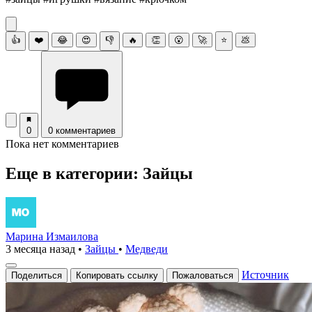
👍
❤️
😂
😍
👎
🔥
👏
😮
🚀
⭐
💩
0
0 комментариев
Пока нет комментариев
Еще в категории: Зайцы
Марина Измаилова
3 месяца назад
•
Зайцы
•
Медведи
Источник
Поделиться
Копировать ссылку
Пожаловаться