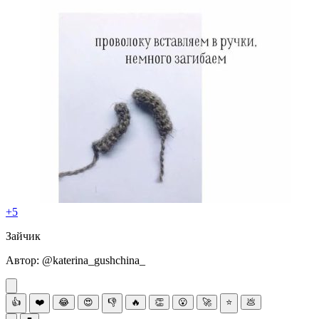
+5
Зaйчик
Автоp: @kаtеrina_gushсhina_
👍
❤️
😂
😍
👎
🔥
👏
😮
🚀
⭐
💩