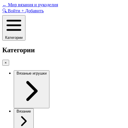
Skip
←
Мир вязания и рукоделия
to
🔍
Войти
+
Добавить
content
Категории
Категории
×
Вязаные игрушки
Вязание