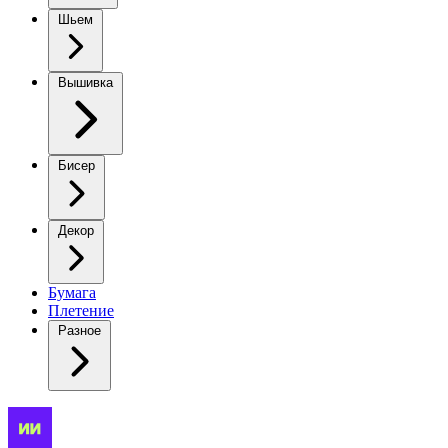
Шьем
Вышивка
Бисер
Декор
Бумага
Плетение
Разное
Здравствуй,