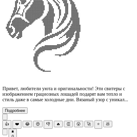
Привет, любители уюта и оригинальности! Эти свитеры с
изображением грациозных лошадей подарят вам тепло и
стиль даже в самые холодные дни. Вязаный узор с уникал...
Подробнее
👍
❤️
😂
😍
👎
🔥
👏
😮
🚀
⭐
💩
0