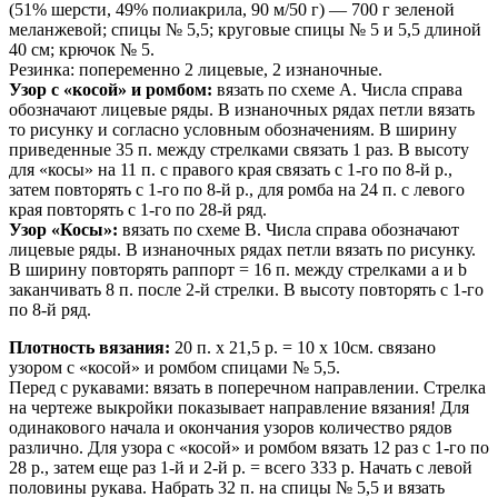
(51% шерсти, 49% полиакрила, 90 м/50 г) — 700 г зеленой
меланжевой; спицы № 5,5; круговые спицы № 5 и 5,5 длиной
40 см; крючок № 5.
Резинка: попеременно 2 лицевые, 2 изнаночные.
Узор с «косой» и ромбом:
вязать по схеме А. Числа справа
обозначают лицевые ряды. В изнаночных рядах петли вязать
то рисунку и согласно условным обозначениям. В ширину
приведенные 35 п. между стрелками связать 1 раз. В высоту
для «косы» на 11 п. с правого края связать с 1-го по 8-й р.,
затем повторять с 1-го по 8-й р., для ромба на 24 п. с левого
края повторять с 1-го по 28-й ряд.
Узор «Косы»:
вязать по схеме В. Числа справа обозначают
лицевые ряды. В изнаночных рядах петли вязать по рисунку.
В ширину повторять раппорт = 16 п. между стрелками а и b
заканчивать 8 п. после 2-й стрелки. В высоту повторять с 1-го
по 8-й ряд.
Плотность вязания:
20 п. х 21,5 р. = 10 х 10см. связано
узором с «косой» и ромбом спицами № 5,5.
Перед с рукавами: вязать в поперечном направлении. Стрелка
на чертеже выкройки показывает направление вязания! Для
одинакового начала и окончания узоров количество рядов
различно. Для узора с «косой» и ромбом вязать 12 раз с 1-го по
28 р., затем еще раз 1-й и 2-й р. = всего 333 р. Начать с левой
половины рукава. Набрать 32 п. на спицы № 5,5 и вязать