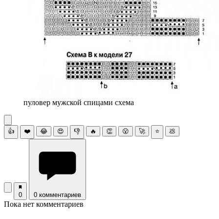
пуловер мужской спицами схема
👍
❤️
😂
😍
👎
🔥
👏
😮
🚀
⭐
💩
0
0 комментариев
Пока нет комментариев