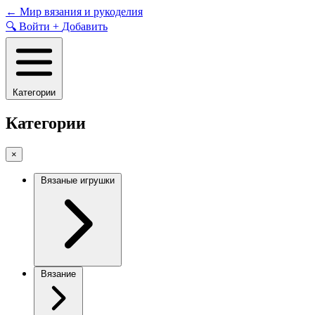
Skip
←
Мир вязания и рукоделия
to
🔍
Войти
+
Добавить
content
Категории
Категории
×
Вязаные игрушки
Вязание