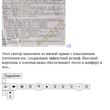
+1
Этот свитер выполнен из мягкой пряжи с изысканным
плетением кос, создающим эффектный рельеф. Высокий
воротник и плотная вязка обеспечивают тепло и комфорт в
хол...
Подробнее
👍
❤️
😂
😍
👎
🔥
👏
😮
🚀
⭐
💩
0