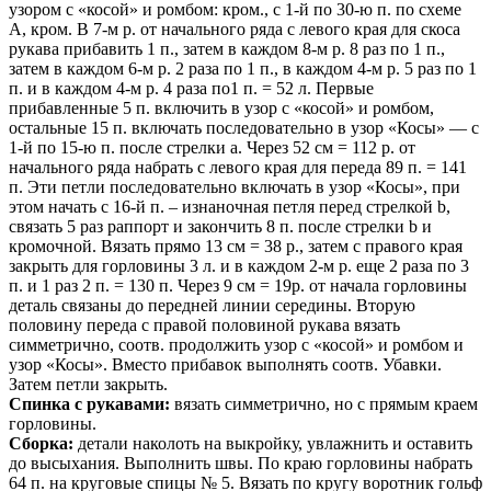
узором с «косой» и ромбом: кром., с 1-й по 30-ю п. по схеме
А, кром. В 7-м р. от начального ряда с левого края для скоса
рукава прибавить 1 п., затем в каждом 8-м р. 8 раз по 1 п.,
затем в каждом 6-м р. 2 раза по 1 п., в каждом 4-м р. 5 раз по 1
п. и в каждом 4-м р. 4 раза по1 п. = 52 л. Первые
прибавленные 5 п. включить в узор с «косой» и ромбом,
остальные 15 п. включать последовательно в узор «Косы» — с
1-й по 15-ю п. после стрелки а. Через 52 см = 112 р. от
начального ряда набрать с левого края для переда 89 п. = 141
п. Эти петли последовательно включать в узор «Косы», при
этом начать с 16-й п. – изнаночная петля перед стрелкой b,
связать 5 раз раппорт и закончить 8 п. после стрелки b и
кромочной. Вязать прямо 13 см = 38 р., затем с правого края
закрыть для горловины 3 л. и в каждом 2-м р. еще 2 раза по 3
п. и 1 раз 2 п. = 130 п. Через 9 см = 19р. от начала горловины
деталь связаны до передней линии середины. Вторую
половину переда с правой половиной рукава вязать
симметрично, соотв. продолжить узор с «косой» и ромбом и
узор «Косы». Вместо прибавок выполнять соотв. Убавки.
Затем петли закрыть.
Спинка с рукавами:
вязать симметрично, но с прямым краем
горловины.
Сборка:
детали наколоть на выкройку, увлажнить и оставить
до высыхания. Выполнить швы. По краю горловины набрать
64 п. на круговые спицы № 5. Вязать по кругу воротник гольф