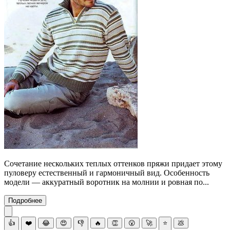
Сочетание нескольких теплых оттенков пряжи придает этому
пуловеру естественный и гармоничный вид. Особенность
модели — аккуратный воротник на молнии и ровная по...
Подробнее
👍
❤️
😂
😍
👎
🔥
👏
😮
🚀
⭐
💩