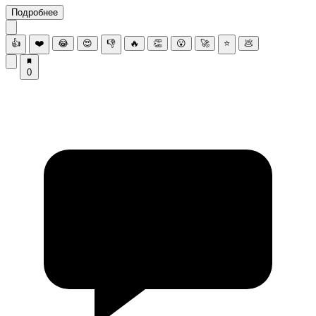
Подробнее
👍
❤️
😂
😍
👎
🔥
👏
😮
🚀
⭐
💩
0