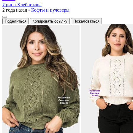
вязаный
Ирина Хлебникова
2 года назад
•
Кофты и пуловеры
свитер
с
Поделиться
Копировать ссылку
Пожаловаться
ажурным
узором