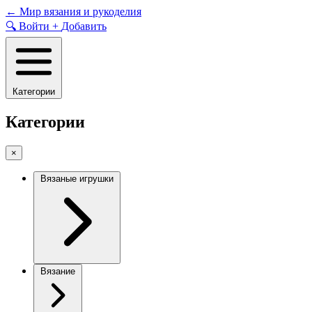
Skip
←
Мир вязания и рукоделия
to
🔍
Войти
+
Добавить
content
Категории
Категории
×
Вязаные игрушки
Вязание