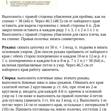
Выполнить с правой стороны убавления для проймы, как на
спинке = 38 (44) п. Через 46.5 (48.5) см от наборного края
оставить для выреза горловины с левой стороны 6 п. Для
закругления оставить в каждом ряду 1 х 3, 1 х 2 и 1 х 1 п.
Выполнить с правой стороны убавления для скоса плеча, как
на спинке. Правая полочка: вязать симметрично.
Рукава:
связать цепочку из 50 п. + 3 возд. п. подьема и вязать
основным узором. Для скосов рукава прибавить от наборного
края с обеих сторон попеременно в каждом 10-м и 12-м р. 4 х
1 л. (попеременно в каждом 6-м и 8-м р. 7 х 1 п.) = 58 (64) п.,
включая прибавляемые петли в узор. Через 46,5 см от
наборного края работу закончить.
Сборка
: выполнить плечевые швы: втачать рукава,
выполнить боковые швы и швы рукавов. Обвязать все края
салатной нитью 2 круговыми р. ст. б/н, при этом во 2-м
круговом р. вводить для каждой 4-й п. крючок в основной
узор на 1 см ниже и выполнить на правой попочке 4 петли
для пуговиц (заменить 3 ст. б/н на 3 возд. п.). Выполнить 1-ю
петлю через 14 см от нижнего края, остальные с интервалом 9
(10) см. Пришить пуговицы на левую полочку, отступив 2 см