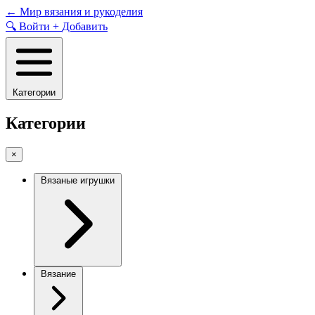
Skip
←
Мир вязания и рукоделия
to
🔍
Войти
+
Добавить
content
Категории
Категории
×
Вязаные игрушки
Вязание