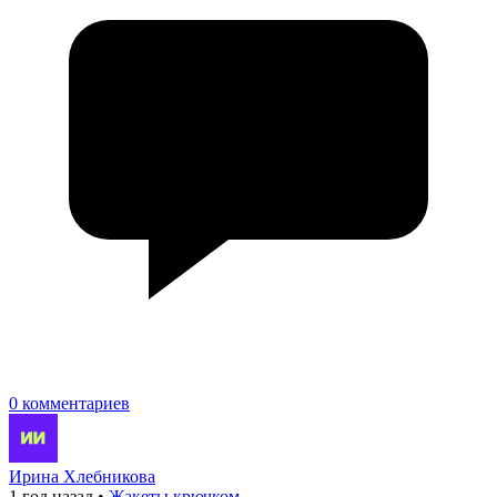
0 комментариев
Ирина Хлебникова
1 год назад
•
Жакеты крючком