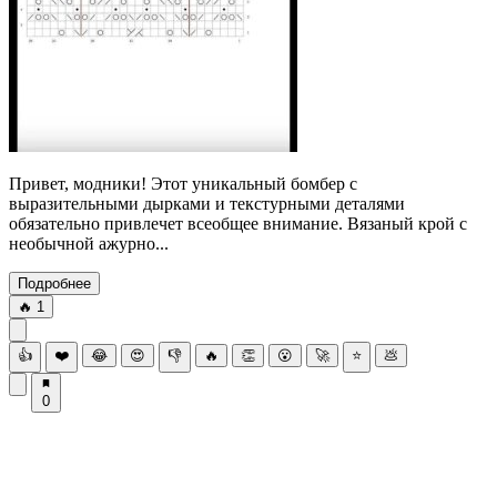
Привет, модники! Этот уникальный бомбер с
выразительными дырками и текстурными деталями
обязательно привлечет всеобщее внимание. Вязаный крой с
необычной ажурно...
Подробнее
🔥
1
👍
❤️
😂
😍
👎
🔥
👏
😮
🚀
⭐
💩
0