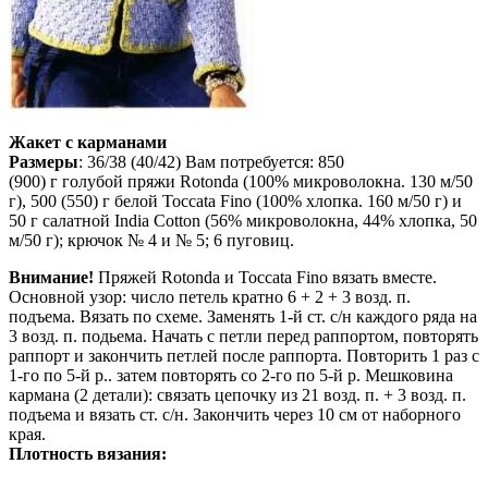
Жакет с карманами
Размеры
: 36/38 (40/42) Вам потребуется: 850
(900) г голубой пряжи Rotonda (100% микроволокна. 130 м/50
г), 500 (550) г белой Toccata Fino (100% хлопка. 160 м/50 г) и
50 г салатной India Cotton (56% микроволокна, 44% хлопка, 50
м/50 г); крючок № 4 и № 5; 6 пуговиц.
Внимание!
Пряжей Rotonda и Toccata Fino вязать вместе.
Основной узор: число петель кратно 6 + 2 + 3 возд. п.
подъема. Вязать по схеме. Заменять 1-й ст. с/н каждого ряда на
3 возд. п. подьема. Начать с петли перед раппортом, повторять
раппорт и закончить петлей после раппорта. Повторить 1 раз с
1-го по 5-й р.. затем повторять со 2-го по 5-й р. Мешковина
кармана (2 детали): связать цепочку из 21 возд. п. + 3 возд. п.
подъема и вязать ст. с/н. Закончить через 10 см от наборного
края.
Плотность вязания: