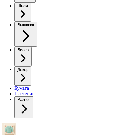
Шьем
Вышивка
Бисер
Декор
Бумага
Плетение
Разное
Жакет