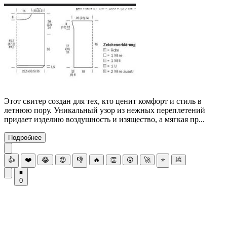
Этот свитер создан для тех, кто ценит комфорт и стиль в
летнюю пору. Уникальный узор из нежных переплетений
придает изделию воздушность и изящество, а мягкая пр...
Подробнее
👍
❤️
😂
😍
👎
🔥
👏
😮
🚀
⭐
💩
0