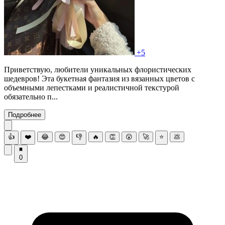
+5
Приветствую, любители уникальных флористических
шедевров! Эта букетная фантазия из вязанных цветов с
объемными лепестками и реалистичной текстурой
обязательно п...
Подробнее
👍
❤️
😂
😍
👎
🔥
👏
😮
🚀
⭐
💩
0