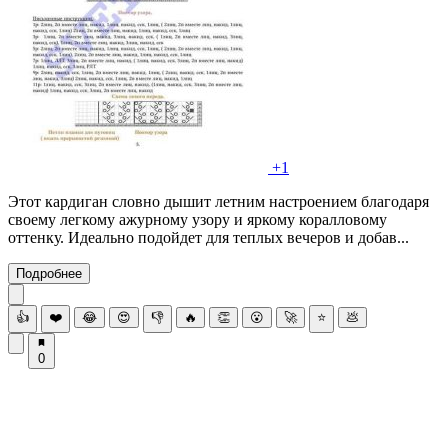
+1
Этот кардиган словно дышит летним настроением благодаря
своему легкому ажурному узору и яркому коралловому
оттенку. Идеально подойдет для теплых вечеров и добав...
Подробнее
👍
❤️
😂
😍
👎
🔥
👏
😮
🚀
⭐
💩
0