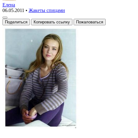
в
Елена
06.05.2011
•
Жакеты спицами
полоску
вязаная
Поделиться
Копировать ссылку
Пожаловаться
спицами