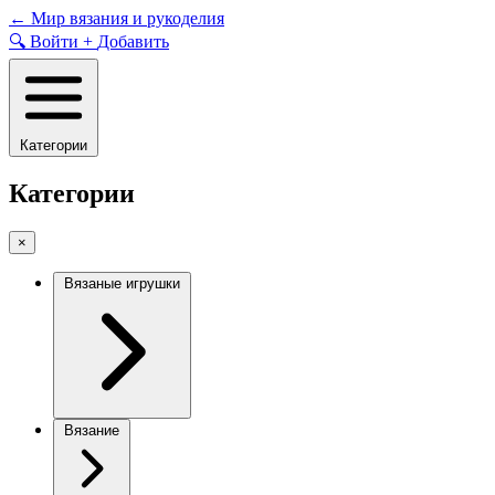
Skip
←
Мир вязания и рукоделия
to
🔍
Войти
+
Добавить
content
Категории
Категории
×
Вязаные игрушки
Вязание