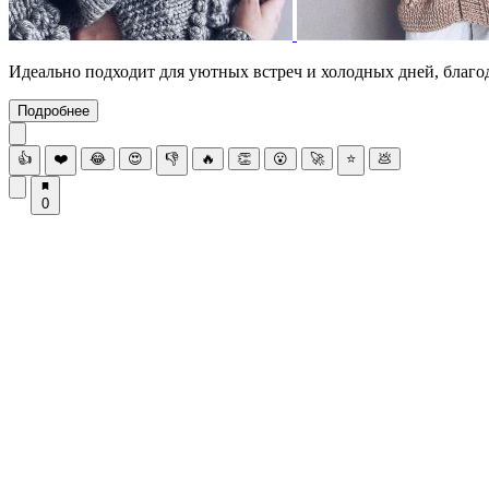
Идеально подходит для уютных встреч и холодных дней, благо
Подробнее
👍
❤️
😂
😍
👎
🔥
👏
😮
🚀
⭐
💩
0