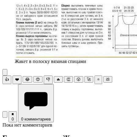
Жакет в полоску вязаная спицами
👍
❤️
😂
😍
👎
🔥
👏
😮
🚀
⭐
💩
0
0 комментариев
Пока нет комментариев