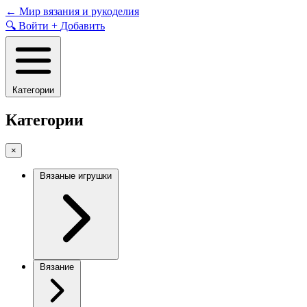
Skip
←
Мир вязания и рукоделия
to
🔍
Войти
+
Добавить
content
Категории
Категории
×
Вязаные игрушки
Вязание