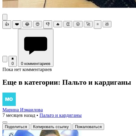
👍
❤️
😂
😍
👎
🔥
👏
😮
🚀
⭐
💩
0
0 комментариев
Пока нет комментариев
Еще в категории: Пальто и кардиганы
Марина Измаилова
7 месяцев назад
•
Пальто и кардиганы
Поделиться
Копировать ссылку
Пожаловаться