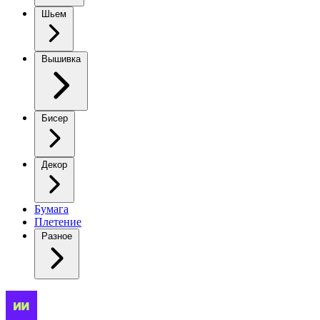
Шьем
Вышивка
Бисер
Декор
Бумага
Плетение
Разное
Жаккардовый