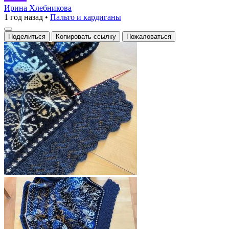
кардиган
Ирина Хлебникова
1 год назад
•
Пальто и кардиганы
с
ажурной
Поделиться
Копировать ссылку
Пожаловаться
каймой