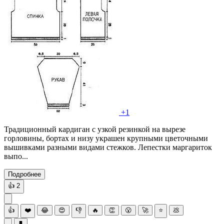
+1
Традиционный кардиган с узкой резинкой на вырезе
горловины, бортах и низу украшен крупными цветочными
вышивками разными видами стежков. Лепестки маргариток
выпо...
Подробнее
👍
2
👍
❤️
😂
😍
👎
🔥
👏
😮
🚀
⭐
💩