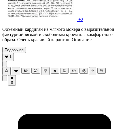
+2
Объемный кардиган из мягкого мохера с выразительной
фактурной вязкой и свободным кроем для комфортного
образа. Очень красивый кардиган. Описание
Подробнее
❤️
1
👍
❤️
😂
😍
👎
🔥
👏
😮
🚀
⭐
💩
0