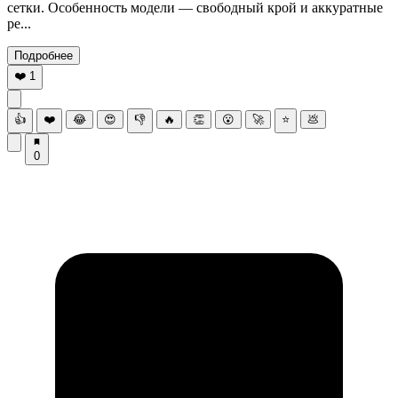
сетки. Особенность модели — свободный крой и аккуратные
ре...
Подробнее
❤️
1
👍
❤️
😂
😍
👎
🔥
👏
😮
🚀
⭐
💩
0