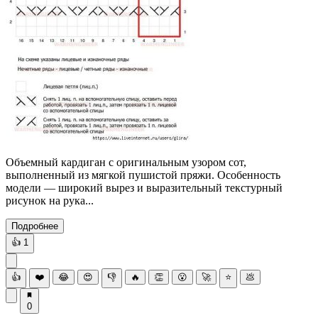
Объемный кардиган с оригинальным узором сот,
выполненный из мягкой пушистой пряжи. Особенность
модели — широкий вырез и выразительный текстурный
рисунок на рука...
Подробнее
👍
1
👍
❤️
😂
😍
👎
🔥
👏
😮
🚀
⭐
💩
0