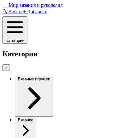
Skip
←
Мир вязания и рукоделия
to
🔍
Войти
+
Добавить
content
Категории
Категории
×
Вязаные игрушки
Вязание