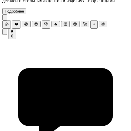
деталей и стильных акцентов в изделиях. Узор спицами
Подробнее
👍
❤️
😂
😍
👎
🔥
👏
😮
🚀
⭐
💩
0