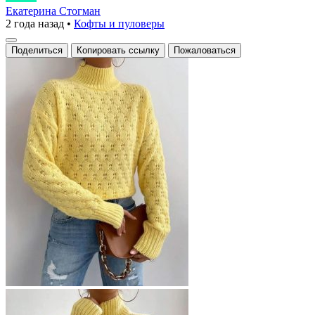
облако
Екатерина Стогман
2 года назад
•
Кофты и пуловеры
вязаного
уюта
Поделиться
Копировать ссылку
Пожаловаться