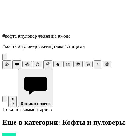
#кофта #пуловер #вязание #мода
#кофта #пуловер #женщинам #спицами
👍
❤️
😂
😍
👎
🔥
👏
😮
🚀
⭐
💩
0
0 комментариев
Пока нет комментариев
Еще в категории: Кофты и пуловеры