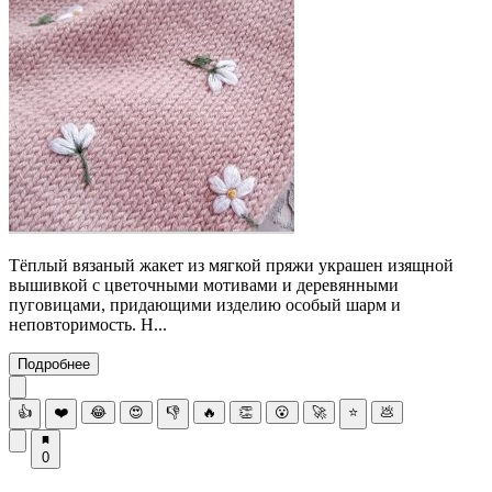
Тёплый вязаный жакет из мягкой пряжи украшен изящной
вышивкой с цветочными мотивами и деревянными
пуговицами, придающими изделию особый шарм и
неповторимость. Н...
Подробнее
👍
❤️
😂
😍
👎
🔥
👏
😮
🚀
⭐
💩
0