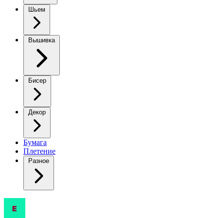
Шьем
Вышивка
Бисер
Декор
Бумага
Плетение
Разное
Желтое