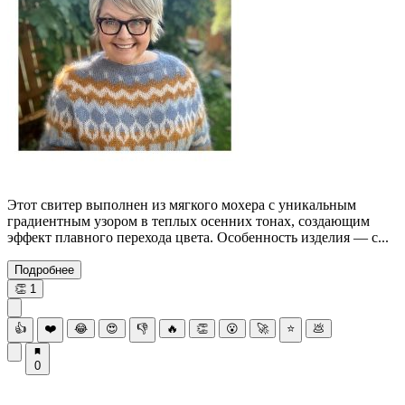
Этот свитер выполнен из мягкого мохера с уникальным
градиентным узором в теплых осенних тонах, создающим
эффект плавного перехода цвета. Особенность изделия — с...
Подробнее
👏
1
👍
❤️
😂
😍
👎
🔥
👏
😮
🚀
⭐
💩
0