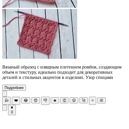
Вязаный образец с изящным плетением ромбов, создающим
объем и текстуру, идеально подходит для декоративных
деталей и стильных акцентов в изделиях. Узор спицами
Подробнее
👍
❤️
😂
😍
👎
🔥
👏
😮
🚀
⭐
💩
0