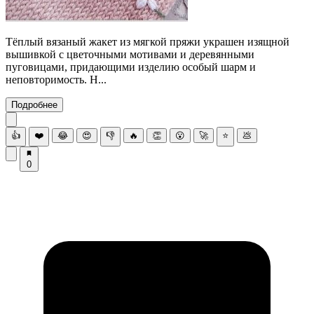
Тёплый вязаный жакет из мягкой пряжи украшен изящной
вышивкой с цветочными мотивами и деревянными
пуговицами, придающими изделию особый шарм и
неповторимость. Н...
Подробнее
👍
❤️
😂
😍
👎
🔥
👏
😮
🚀
⭐
💩
0