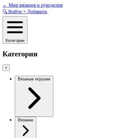
Skip
←
Мир вязания и рукоделия
to
🔍
Войти
+
Добавить
content
Категории
Категории
×
Вязаные игрушки
Вязание