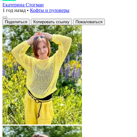
вязаный
Екатерина Стогман
1 год назад
•
Кофты и пуловеры
свитер
с
Поделиться
Копировать ссылку
Пожаловаться
ажурным
узором