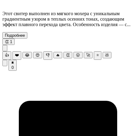
Этот свитер выполнен из мягкого мохера с уникальным
градиентным узором в теплых осенних тонах, создающим
эффект плавного перехода цвета. Особенность изделия — с...
Подробнее
👏
1
👍
❤️
😂
😍
👎
🔥
👏
😮
🚀
⭐
💩
0