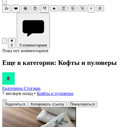
👍
❤️
😂
😍
👎
🔥
👏
😮
🚀
⭐
💩
0
0 комментариев
Пока нет комментариев
Еще в категории: Кофты и пуловеры
Екатерина Стогман
7 месяцев назад
•
Кофты и пуловеры
Поделиться
Копировать ссылку
Пожаловаться