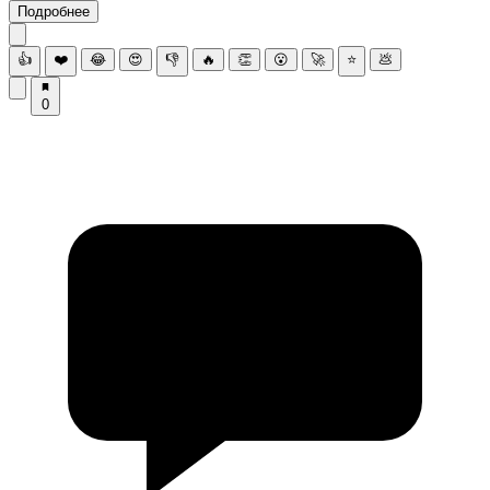
Подробнее
👍
❤️
😂
😍
👎
🔥
👏
😮
🚀
⭐
💩
0