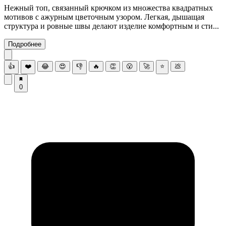
Нежный топ, связанный крючком из множества квадратных
мотивов с ажурным цветочным узором. Легкая, дышащая
структура и ровные швы делают изделие комфортным и сти...
Подробнее
👍
❤️
😂
😍
👎
🔥
👏
😮
🚀
⭐
💩
0