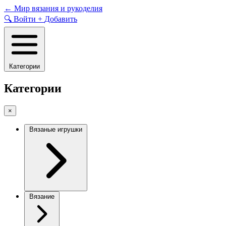
Skip
←
Мир вязания и рукоделия
to
🔍
Войти
+
Добавить
content
Категории
Категории
×
Вязаные игрушки
Вязание