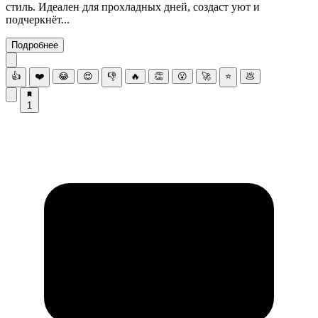
стиль. Идеален для прохладных дней, создаст уют и
подчеркнёт...
Подробнее
👍
❤️
😂
😍
👎
🔥
👏
😮
🚀
⭐
💩
1