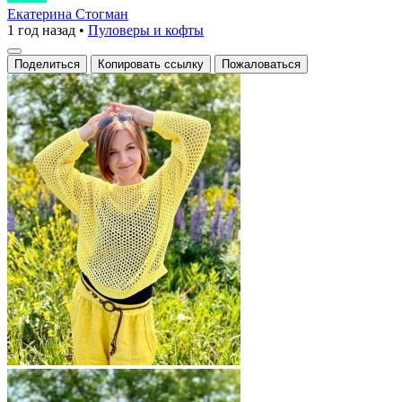
вязаный
Екатерина Стогман
1 год назад
•
Пуловеры и кофты
свитер
с
Поделиться
Копировать ссылку
Пожаловаться
крупной
сеткой