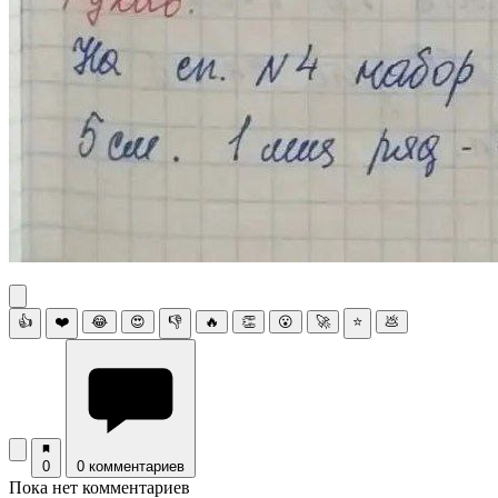
👍
❤️
😂
😍
👎
🔥
👏
😮
🚀
⭐
💩
0
0 комментариев
Пока нет комментариев