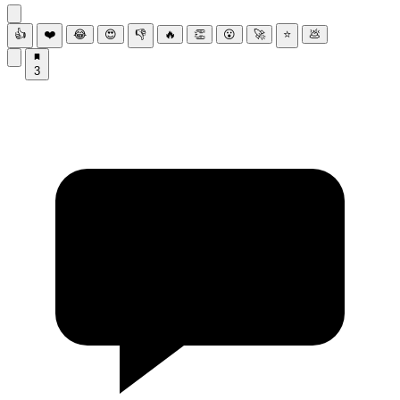
👍
❤️
😂
😍
👎
🔥
👏
😮
🚀
⭐
💩
3