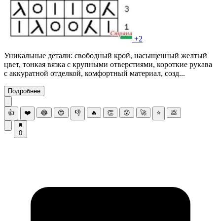
+2
Уникальные детали: свободный крой, насыщенный желтый
цвет, тонкая вязка с крупными отверстиями, короткие рукава
с аккуратной отделкой, комфортный материал, созд...
Подробнее
👍
❤️
😂
😍
👎
🔥
👏
😮
🚀
⭐
💩
0