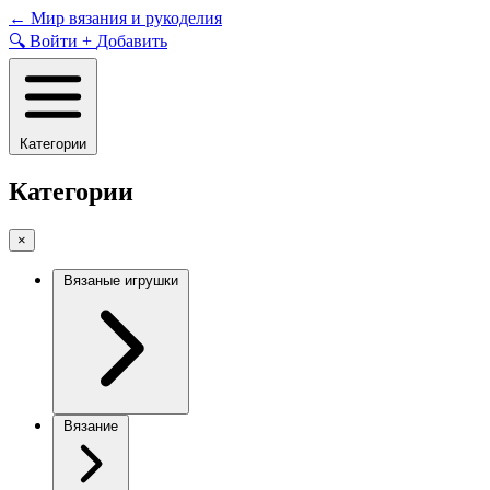
Skip
←
Мир вязания и рукоделия
to
🔍
Войти
+
Добавить
content
Категории
Категории
×
Вязаные игрушки
Вязание