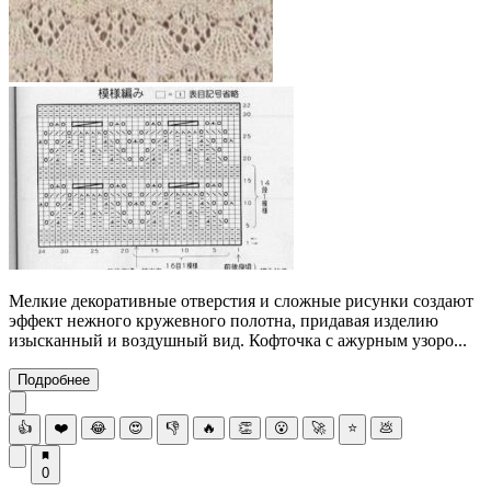
Мелкие декоративные отверстия и сложные рисунки создают
эффект нежного кружевного полотна, придавая изделию
изысканный и воздушный вид. Кофточка с ажурным узоро...
Подробнее
👍
❤️
😂
😍
👎
🔥
👏
😮
🚀
⭐
💩
0