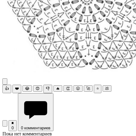
👍
❤️
😂
😍
👎
🔥
👏
😮
🚀
⭐
💩
0
0 комментариев
Пока нет комментариев