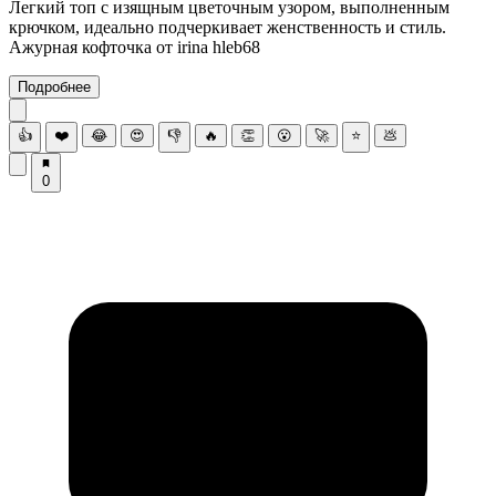
Легкий топ с изящным цветочным узором, выполненным
крючком, идеально подчеркивает женственность и стиль.
Ажурная кофточка от irina hleb68
Подробнее
👍
❤️
😂
😍
👎
🔥
👏
😮
🚀
⭐
💩
0