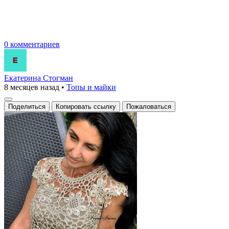
0 комментариев
Екатерина Стогман
8 месяцев назад
•
Топы и майки
Поделиться
Копировать ссылку
Пожаловаться