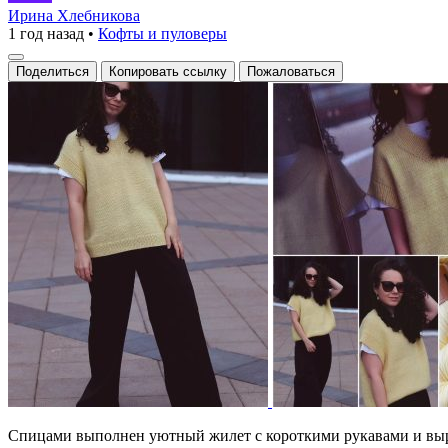
с
Ирина Хлебникова
1 год назад
•
Кофты и пуловеры
узором
Поделиться
Копировать ссылку
Пожаловаться
Спицами выполнен уютный жилет с короткими рукавами и выраз