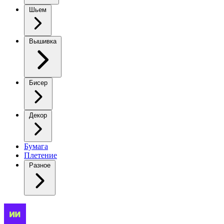
Шьем
Вышивка
Бисер
Декор
Бумага
Плетение
Разное
Жилеты