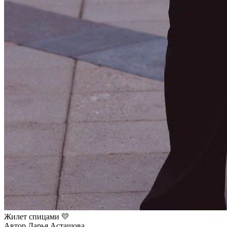
Жилет спицами 💛
Автор Дарья Асташова