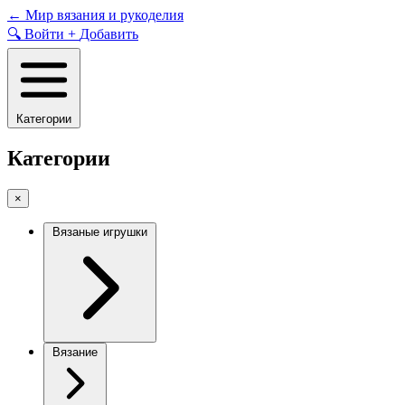
Skip
←
Мир вязания и рукоделия
to
🔍
Войти
+
Добавить
content
Категории
Категории
×
Вязаные игрушки
Вязание