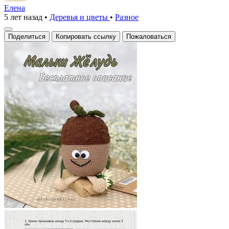
—
Елена
5 лет назад
•
Деревья и цветы
•
Разное
вязанная
осенняя
Поделиться
Копировать ссылку
Пожаловаться
поделка