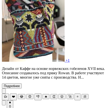
+1
Дизайн от Каффе на основе норвежских гобеленов XVII века.
Описание создавалось под пряжу Rowan. В работе участвуют
14 цветов, многие уже сняты с производства. Н...
Подробнее
👍
❤️
😂
😍
👎
🔥
👏
😮
🚀
⭐
💩
0