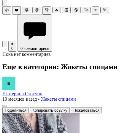
👍
❤️
😂
😍
👎
🔥
👏
😮
🚀
⭐
💩
0
0 комментариев
Пока нет комментариев
Еще в категории: Жакеты спицами
Екатерина Стогман
10 месяцев назад
•
Жакеты спицами
Поделиться
Копировать ссылку
Пожаловаться