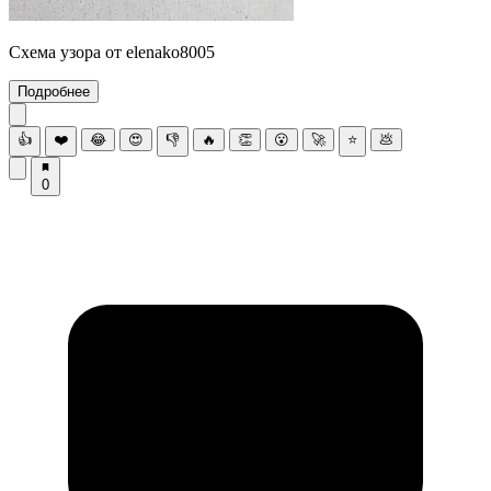
Схема узора от elenako8005
Подробнее
👍
❤️
😂
😍
👎
🔥
👏
😮
🚀
⭐
💩
0