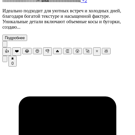
+2
Идеально подходит для уютных встреч и холодных дней,
благодаря богатой текстуре и насыщенной фактуре.
Уникальные детали включают объемные косы и бугорки,
создаю...
Подробнее
👍
❤️
😂
😍
👎
🔥
👏
😮
🚀
⭐
💩
0