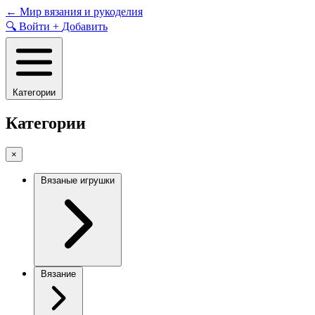
Skip
←
Мир вязания и рукоделия
to
🔍
Войти
+
Добавить
content
Категории
Категории
×
Вязаные игрушки
Вязание