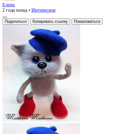
Котейка
Елена
2 года назад
•
Интересное
#коты
Клад
Поделиться
Копировать ссылку
Пожаловаться
Амигуруми