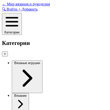
Skip
←
Мир вязания и рукоделия
to
🔍
Войти
+
Добавить
content
Категории
Категории
×
Вязаные игрушки
Вязание