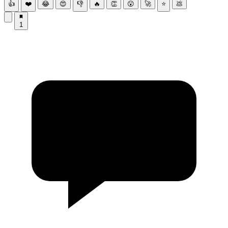
👍
❤️
😂
😍
👎
🔥
👏
😮
🚀
⭐
💩
1