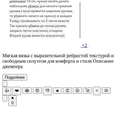
+2
Мягкая вязка с выразительной ребристой текстурой и
свободным силуэтом для комфорта и стиля Описание
джемпера
Подробнее
👍
❤️
😂
😍
👎
🔥
👏
😮
🚀
⭐
💩
0