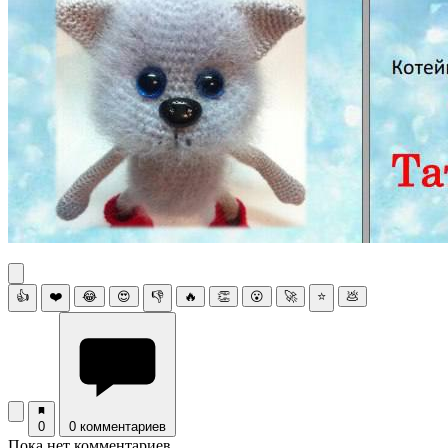
👍
❤️
😂
😍
👎
🔥
👏
😮
🚀
⭐
💩
0
0 комментариев
Пока нет комментариев