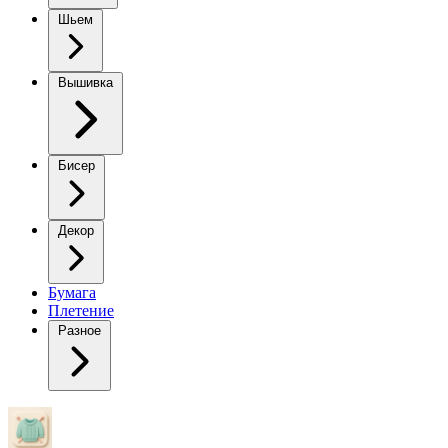
Шьем
Вышивка
Бисер
Декор
Бумага
Плетение
Разное
✅