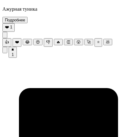
Ажурная туника
Подробнее
❤️
1
👍
❤️
😂
😍
👎
🔥
👏
😮
🚀
⭐
💩
1