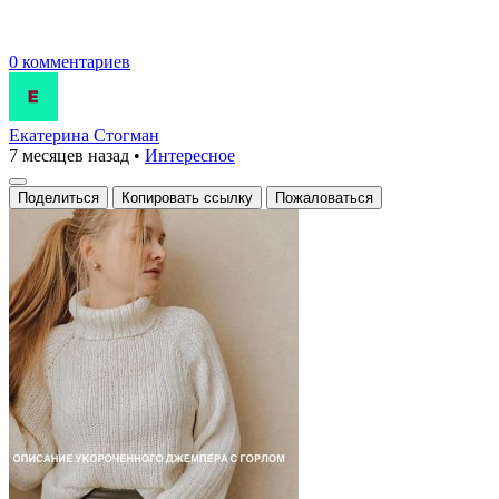
0 комментариев
Екатерина Стогман
7 месяцев назад
•
Интересное
Поделиться
Копировать ссылку
Пожаловаться