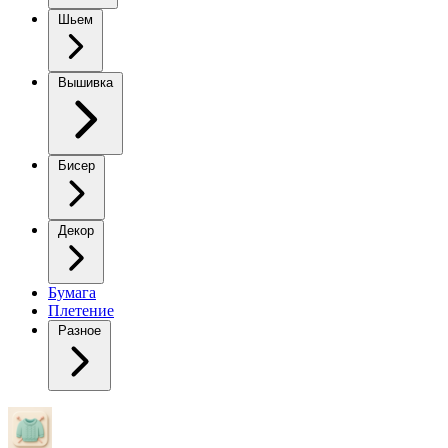
Шьем
Вышивка
Бисер
Декор
Бумага
Плетение
Разное
Синяя