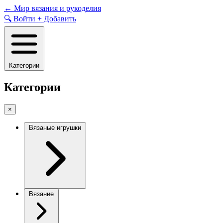
Skip
←
Мир вязания и рукоделия
to
🔍
Войти
+
Добавить
content
Категории
Категории
×
Вязаные игрушки
Вязание