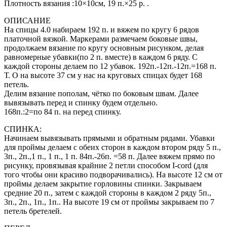
Плотность вязания :10×10см, 19 п.×25 р. .
ОПИСАНИЕ
На спицы 4.0 набираем 192 п. и вяжем по кругу 6 рядов
платочной вязкой. Маркерами размечаем боковые швы,
продолжаем вязание по кругу основным рисунком, делая
равномерные убавки(по 2 п. вместе) в каждом 6 ряду. С
каждой стороны делаем по 12 убавок. 192п.-12п.-12п.=168 п.
Т. О на высоте 37 см у нас на круговых спицах будет 168
петель.
Делим вязание пополам, чётко по боковым швам. Далее
вывязывать перед и спинку будем отдельно.
168п.:2=по 84 п. на перед спинку.
СПИНКА:
Начинаем вывязывать прямыми и обратным рядами. Убавки
для проймы делаем с обеих сторон в каждом втором ряду 5 п.,
3п., 2п.,1 п., 1 п., 1 п. 84п.-26п. =58 п. Далее вяжем прямо по
рисунку, провязывая крайние 2 петли способом I-cord (для
того чтобы они красиво подворачивались). На высоте 12 см от
проймы делаем закрытие горловины спинки. Закрываем
средние 20 п., затем с каждой стороны в каждом 2 ряду 5п.,
3п., 2п., 1п., 1п.. На высоте 19 см от проймы закрываем по 7
петель бретелей.