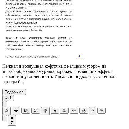
+1
Нежная и воздушная кофточка с изящным узором из
зигзагообразных ажурных дорожек, создающих эффект
лёгкости и утончённости. Идеально подходит для тёплой
погоды б...
Подробнее
🚀
1
👍
❤️
😂
😍
👎
🔥
👏
😮
🚀
⭐
💩
2