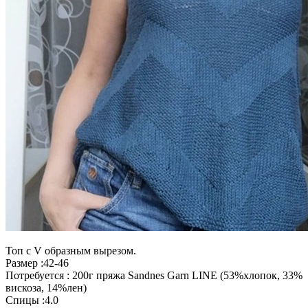
Топ с V образным вырезом.
Размер :42-46
Потребуется : 200г пряжа Sandnes Garn LINE (53%хлопок, 33%
вискоза, 14%лен)
Спицы :4.0