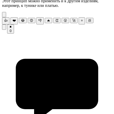
Этот принцип можно применить и к другим изделиям,
например, к тунике или платью.
👍
❤️
😂
😍
👎
🔥
👏
😮
🚀
⭐
💩
0