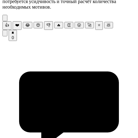
потребуется усидчивость и точный расчёт количества
необходимых мотивов.
👍
❤️
😂
😍
👎
🔥
👏
😮
🚀
⭐
💩
0