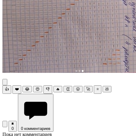
👍
❤️
😂
😍
👎
🔥
👏
😮
🚀
⭐
💩
0
0 комментариев
Пока нет комментариев