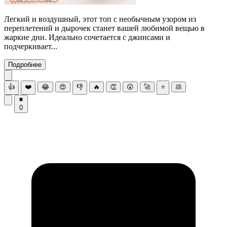
Легкий и воздушный, этот топ с необычным узором из
переплетений и дырочек станет вашей любимой вещью в
жаркие дни. Идеально сочетается с джинсами и
подчеркивает...
Подробнее
👍
❤️
😂
😍
👎
🔥
👏
😮
🚀
⭐
💩
0