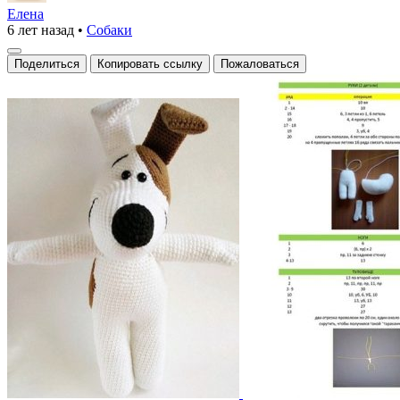
Пёсик
Елена
6 лет назад
•
Собаки
из
вязаного
Поделиться
Копировать ссылку
Пожаловаться
Мира