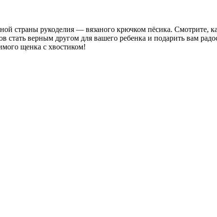
бной страны рукоделия — вязаного крючком пёсика. Смотрите, к
в стать верным другом для вашего ребенка и подарить вам радос
имого щенка с хвостиком!