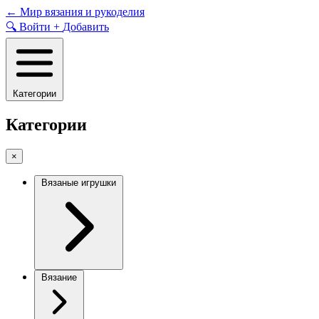
Skip
←
Мир вязания и рукоделия
to
🔍
Войти
+
Добавить
content
Категории
Категории
×
Вязаные игрушки
Вязание