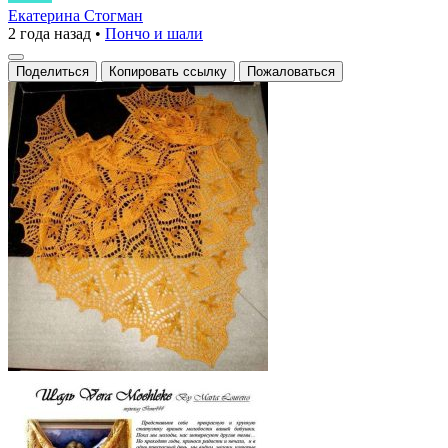
паутинка
Екатерина Стогман
2 года назад
•
Пончо и шали
для
солнечных
Поделиться
Копировать ссылку
Пожаловаться
дней