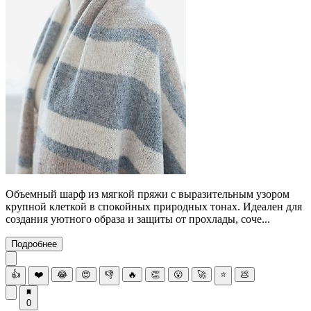
Объемный шарф из мягкой пряжи с выразительным узором
крупной клеткой в спокойных природных тонах. Идеален для
создания уютного образа и защиты от прохлады, соче...
Подробнее
👍
❤️
😂
😍
👎
🔥
👏
😮
🚀
⭐
💩
0