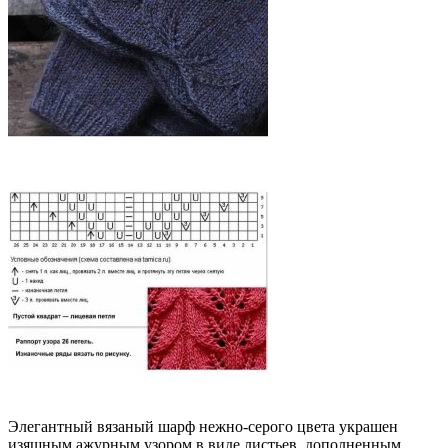
Элегантный вязаный шарф нежно-серого цвета украшен
изящным ажурным узором в виде листьев, дополненным