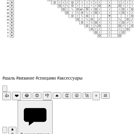
#шаль #вязание #спицами #аксессуары
👍
❤️
😂
😍
👎
🔥
👏
😮
🚀
⭐
💩