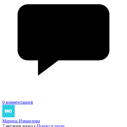
0 комментариев
Марина Измаилова
7 месяцев назад
•
Пончо и шали