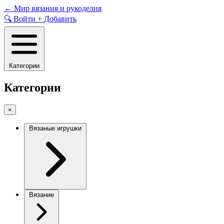
Skip
←
Мир вязания и рукоделия
to
🔍
Войти
+
Добавить
content
Категории
Категории
×
Вязаные игрушки
Вязание