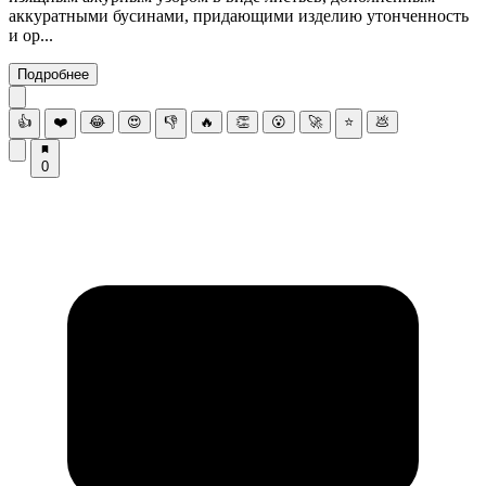
аккуратными бусинами, придающими изделию утонченность
и ор...
Подробнее
👍
❤️
😂
😍
👎
🔥
👏
😮
🚀
⭐
💩
0