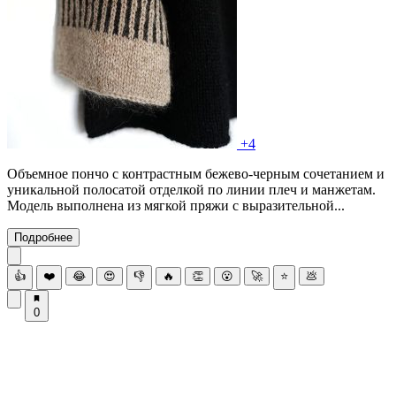
+4
Объемное пончо с контрастным бежево-черным сочетанием и
уникальной полосатой отделкой по линии плеч и манжетам.
Модель выполнена из мягкой пряжи с выразительной...
Подробнее
👍
❤️
😂
😍
👎
🔥
👏
😮
🚀
⭐
💩
0