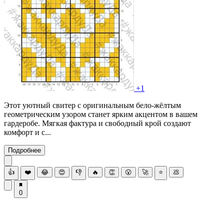
+1
Этот уютный свитер с оригинальным бело-жёлтым
геометрическим узором станет ярким акцентом в вашем
гардеробе. Мягкая фактура и свободный крой создают
комфорт и с...
Подробнее
👍
❤️
😂
😍
👎
🔥
👏
😮
🚀
⭐
💩
0