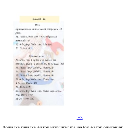
+3
Лошадка качалка Автор игрушки: malina.toy Автор описания: