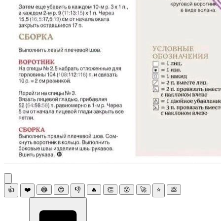
👍
❤️
😂
😍
👎
🔥
👏
😮
🚀
⭐
💩