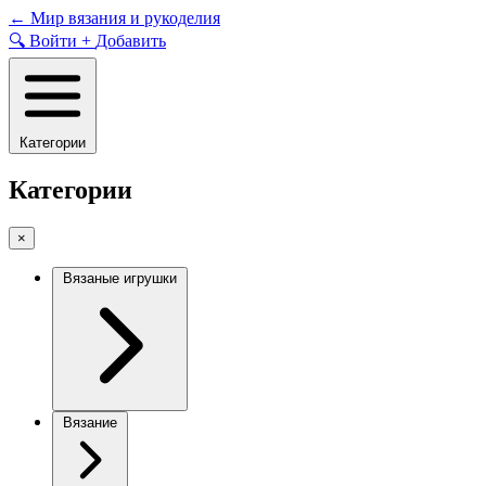
Skip
←
Мир вязания и рукоделия
to
🔍
Войти
+
Добавить
content
Категории
Категории
×
Вязаные игрушки
Вязание