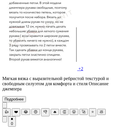
+2
Мягкая вязка с выразительной ребристой текстурой и
свободным силуэтом для комфорта и стиля Описание
джемпера
Подробнее
👍
❤️
😂
😍
👎
🔥
👏
😮
🚀
⭐
💩
0