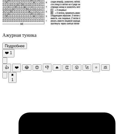
Ажурная туника
Подробнее
❤️
1
👍
❤️
😂
😍
👎
🔥
👏
😮
🚀
⭐
💩
1