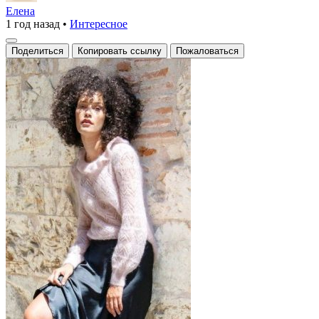
пуловер
Елена
1 год назад
•
Интересное
из
тонкой
Поделиться
Копировать ссылку
Пожаловаться
пряжи
🧶
Мир
вязания