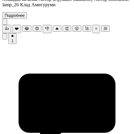
lamp_26 Клад Амигуруми
Подробнее
👍
❤️
😂
😍
👎
🔥
👏
😮
🚀
⭐
💩
1