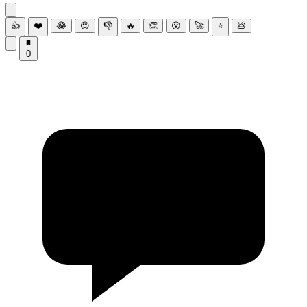
👍
❤️
😂
😍
👎
🔥
👏
😮
🚀
⭐
💩
0