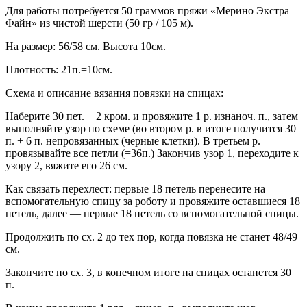
Для работы потребуется 50 граммов пряжи «Мерино Экстра
Файн» из чистой шерсти (50 гр / 105 м).
На размер: 56/58 см. Высота 10см.
Плотность: 21п.=10см.
Схема и описание вязания повязки на спицах:
Наберите 30 пет. + 2 кром. и провяжите 1 р. изнаноч. п., затем
выполняйте узор по схеме (во втором р. в итоге получится 30
п. + 6 п. непровязанных (черные клетки). В третьем р.
провязывайте все петли (=36п.) Закончив узор 1, переходите к
узору 2, вяжите его 26 см.
Как связать перехлест: первые 18 петель перенесите на
вспомогательную спицу за роботу и провяжите оставшиеся 18
петель, далее — первые 18 петель со вспомогательной спицы.
Продолжить по сх. 2 до тех пор, когда повязка не станет 48/49
см.
Закончите по сх. 3, в конечном итоге на спицах останется 30
п.