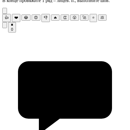
В конце провяжите 1 ряд – лицев. п., выполните шов.
👍
❤️
😂
😍
👎
🔥
👏
😮
🚀
⭐
💩
0