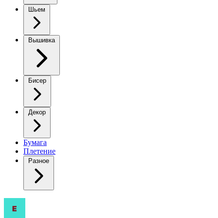
Шьем
Вышивка
Бисер
Декор
Бумага
Плетение
Разное
Берет