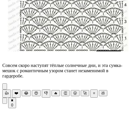
Совсем скоро наступят тёплые солнечные дни, и эта сумка-
мешок с романтичным узором станет незаменимой в
гардеробе.
👍
❤️
😂
😍
👎
🔥
👏
😮
🚀
⭐
💩
0