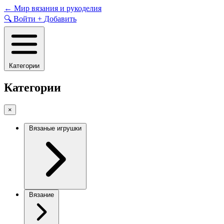
Skip
←
Мир вязания и рукоделия
to
🔍
Войти
+
Добавить
content
Категории
Категории
×
Вязаные игрушки
Вязание