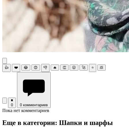
👍
❤️
😂
😍
👎
🔥
👏
😮
🚀
⭐
💩
0
0 комментариев
Пока нет комментариев
Еще в категории: Шапки и шарфы