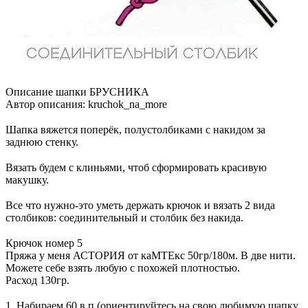
Описание шапки БРУСНИКА
Автор описания: kruchok_na_more
⠀
Шапка вяжется поперёк, полустолбиками с накидом за
заднюю стенку.
⠀
Вязать будем с клиньями, чтоб сформировать красивую
макушку.
⠀
Все что нужно-это уметь держать крючок и вязать 2 вида
столбиков: соединительный и столбик без накида.
⠀
Крючок номер 5
Пряжа у меня АСТОРИЯ от каМТЕкс 50гр/180м. В две нити.
Можете себе взять любую с похожей плотностью.
Расход 130гр.
⠀
1. Набираем 60 в.п (ориентируйтесь на свою любимую шапку,