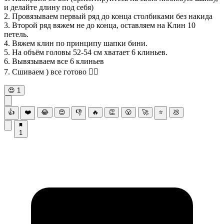
и делайте длину под себя)
2. Провязываем первый ряд до конца столбиками без накида
3. Второй ряд вяжем не до конца, оставляем на Клин 10
петель.
4. Вяжем клин по принципу шапки бини.
5. На объём головы 52-54 см хватает 6 клиньев.
6. Вывязываем все 6 клиньев
7. Сшиваем ) все готово 👌🏻
😍
1
👍
❤️
😂
😍
👎
🔥
👏
😮
🚀
⭐
💩
1