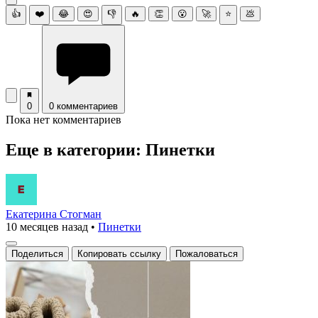
👍
❤️
😂
😍
👎
🔥
👏
😮
🚀
⭐
💩
0
0 комментариев
Пока нет комментариев
Еще в категории: Пинетки
Екатерина Стогман
10 месяцев назад
•
Пинетки
Поделиться
Копировать ссылку
Пожаловаться