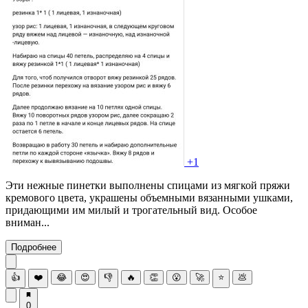
+1
Эти нежные пинетки выполнены спицами из мягкой пряжи
кремового цвета, украшены объемными вязанными ушками,
придающими им милый и трогательный вид. Особое
вниман...
Подробнее
👍
❤️
😂
😍
👎
🔥
👏
😮
🚀
⭐
💩
0