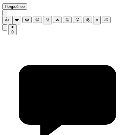
Подробнее
👍
❤️
😂
😍
👎
🔥
👏
😮
🚀
⭐
💩
0