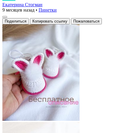
зайчики
Екатерина Стогман
9 месяцев назад
•
Пинетки
для
малышей
Поделиться
Копировать ссылку
Пожаловаться