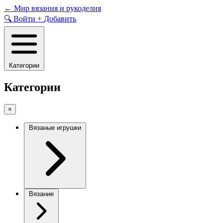
Skip
←
Мир вязания и рукоделия
to
🔍
Войти
+
Добавить
content
Категории
Категории
×
Вязаные игрушки
Вязание