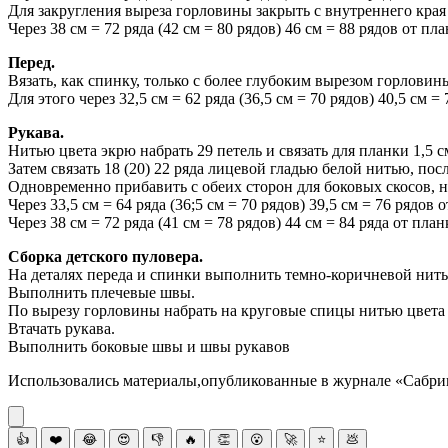
Для закругления выреза горловины закрыть с внутреннего края 
Через 38 см = 72 ряда (42 см = 80 рядов) 46 см = 88 рядов от пл
Перед.
Вязать, как спинку, только с более глубоким вырезом горловин
Для этого через 32,5 см = 62 ряда (36,5 см = 70 рядов) 40,5 см 
Рукава.
Нитью цвета экрю набрать 29 петель и связать для планки 1,5 с
Затем связать 18 (20) 22 ряда лицевой гладью белой нитью, по
Одновременно прибавить с обеих сторон для боковых скосов, нач
Через 33,5 см = 64 ряда (36;5 см = 70 рядов) 39,5 см = 76 рядов 
Через 38 см = 72 ряда (41 см = 78 рядов) 44 см = 84 ряда от пла
Сборка детского пуловера.
На деталях переда и спинки выполнить темно-коричневой нить
Выполнить плечевые швы.
По вырезу горловины набрать на круговые спицы нитью цвета эк
Втачать рукава.
Выполнить боковые швы и швы рукавов
Использовались материалы,опубликованные в журнале «Сабрин
👍
❤️
😂
😍
👎
🔥
👏
😮
🚀
⭐
💩