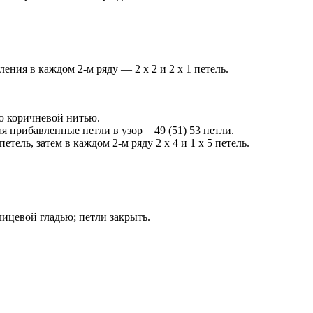
гления в каждом 2-м ряду — 2 х 2 и 2 х 1 петель.
ью коричневой нитью.
я прибавленные петли в узор = 49 (51) 53 петли.
петель, затем в каждом 2-м ряду 2 х 4 и 1 х 5 петель.
лицевой гладью; петли закрыть.