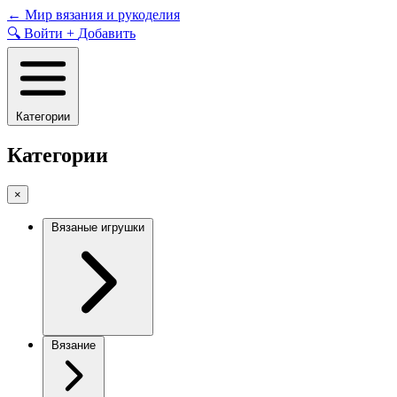
Skip
←
Мир вязания и рукоделия
to
🔍
Войти
+
Добавить
content
Категории
Категории
×
Вязаные игрушки
Вязание