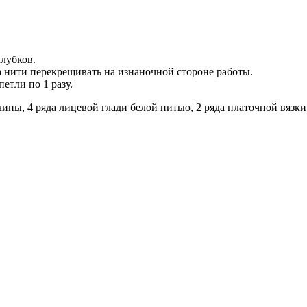
клубков.
а нити перекрещивать на изнаночной стороне работы.
етли по 1 разу.
чины, 4 ряда лицевой глади белой нитью, 2 ряда платочной вязк