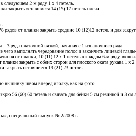
в следующем 2-м ряду 1 х 4 петель.
анки закрыть оставшиеся 14 (15) 17 петель плеча.
ы.
= 78 рядов от планки закрыть средние 10 (12)12 петель и для закру
м = 3 ряда платочной вязкой, начиная с 1 изнаночного ряда.
сле чего выполнять чередование полос и закончить лицевой глад
иная от планки, 10 (11) 12 х 1 петель в каждом 6-м ряду, включа
от планки закрыть с обеих сторон для плоского оката рукава 1 х 2 
нки закрыть оставшиеся 19 (21) 23 петли.
ю вышивку швом вперед иголку, как на фото.
рю 56 (60) 60 петель и связать для бейки 5 см резинкой и 3 см 
а», специальный выпуск № 2/2008 г.