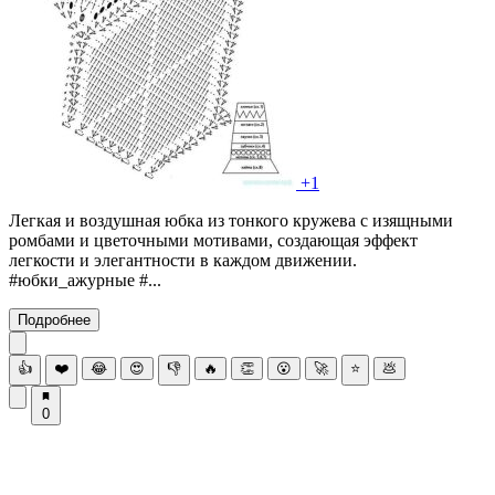
+1
Легкая и воздушная юбка из тонкого кружева с изящными
ромбами и цветочными мотивами, создающая эффект
легкости и элегантности в каждом движении.
#юбки_ажурные #...
Подробнее
👍
❤️
😂
😍
👎
🔥
👏
😮
🚀
⭐
💩
0