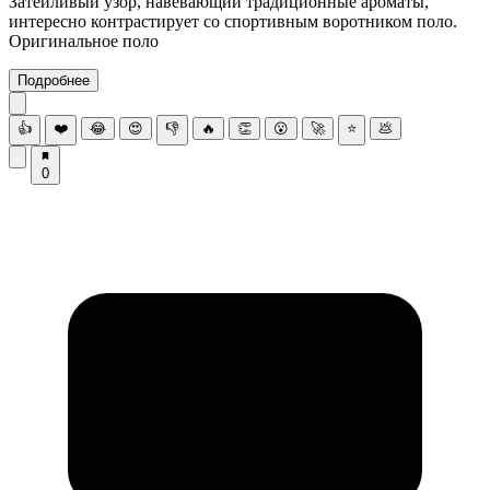
Затейливый узор, навевающий традиционные ароматы,
интересно контрастирует со спортивным воротником поло.
Оригинальное поло
Подробнее
👍
❤️
😂
😍
👎
🔥
👏
😮
🚀
⭐
💩
0