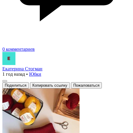
0 комментариев
Екатерина Стогман
1 год назад
•
Юбки
Поделиться
Копировать ссылку
Пожаловаться