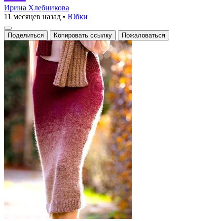
вы
Ирина Хлебникова
11 месяцев назад
•
Юбки
великолепно
выглядите
Поделиться
Копировать ссылку
Пожаловаться
в
этой
уютной
и
стильной
вязке!