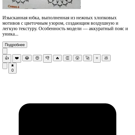
Изысканная юбка, выполненная из нежных хлопковых
мотивов с цветочным узором, создающим воздушную и
легкую текстуру. Особенность модели — аккуратный пояс и
уника...
Подробнее
👍
❤️
😂
😍
👎
🔥
👏
😮
🚀
⭐
💩
0