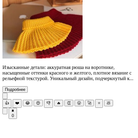
Изысканные детали: аккуратная рюша на воротнике,
насыщенные оттенки красного и желтого, плотное вязание с
рельефной текстурой. Уникальный дизайн, подчеркнутый к...
Подробнее
👍
❤️
😂
😍
👎
🔥
👏
😮
🚀
⭐
💩
0