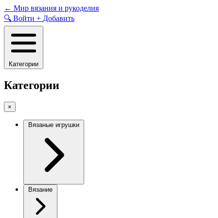
Skip
←
Мир вязания и рукоделия
to
🔍
Войти
+
Добавить
content
Категории
Категории
×
Вязаные игрушки
Вязание