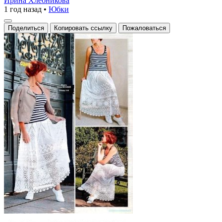
Ирина Хлебникова
1 год назад
•
Юбки
Поделиться
Копировать ссылку
Пожаловаться