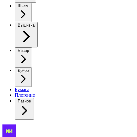
Шьем
Вышивка
Бисер
Декор
Бумага
Плетение
Разное
Дорогие,