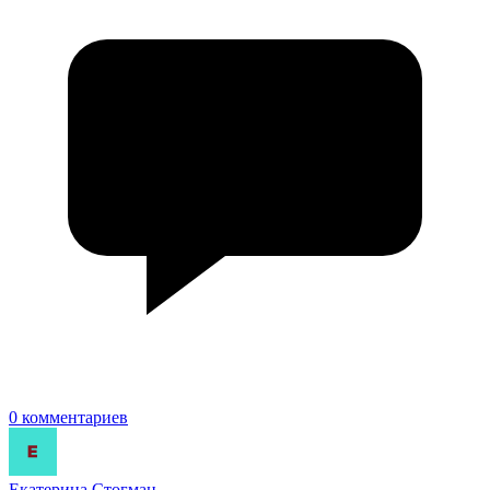
0 комментариев
Екатерина Стогман