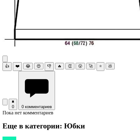
👍
❤️
😂
😍
👎
🔥
👏
😮
🚀
⭐
💩
0
0 комментариев
Пока нет комментариев
Еще в категории: Юбки