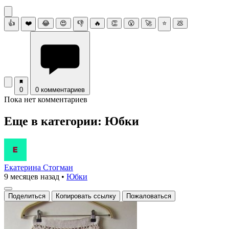
👍
❤️
😂
😍
👎
🔥
👏
😮
🚀
⭐
💩
0
0 комментариев
Пока нет комментариев
Еще в категории: Юбки
Екатерина Стогман
9 месяцев назад
•
Юбки
Поделиться
Копировать ссылку
Пожаловаться