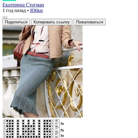
с
Екатерина Стогман
1 год назад
•
Юбки
изящным
узором
Поделиться
Копировать ссылку
Пожаловаться