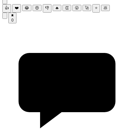
👍
❤️
😂
😍
👎
🔥
👏
😮
🚀
⭐
💩
0