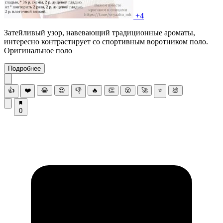
+4
Затейливый узор, навевающий традиционные ароматы,
интересно контрастирует со спортивным воротником поло.
Оригинальное поло
Подробнее
👍
❤️
😂
😍
👎
🔥
👏
😮
🚀
⭐
💩
0