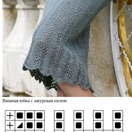
Вязаная юбка с ажурным низом