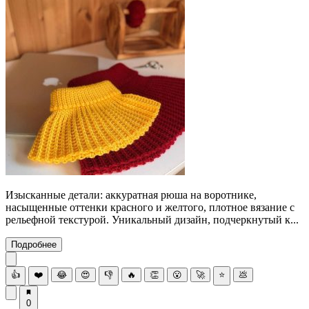
Изысканные детали: аккуратная рюша на воротнике,
насыщенные оттенки красного и желтого, плотное вязание с
рельефной текстурой. Уникальный дизайн, подчеркнутый к...
Подробнее
👍
❤️
😂
😍
👎
🔥
👏
😮
🚀
⭐
💩
0