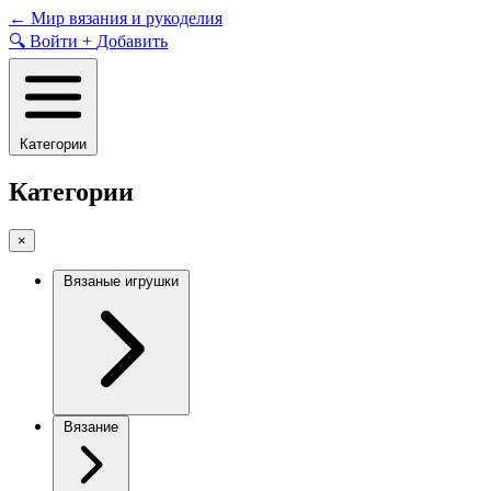
Skip
←
Мир вязания и рукоделия
to
🔍
Войти
+
Добавить
content
Категории
Категории
×
Вязаные игрушки
Вязание