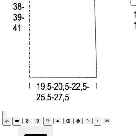
👍
❤️
😂
😍
👎
🔥
👏
😮
🚀
⭐
💩