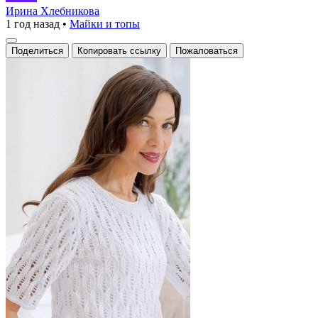
белый
Ирина Хлебникова
1 год назад
•
Майки и топы
пуловер
с
Поделиться
Копировать ссылку
Пожаловаться
ажурными
узорами
и
объемными
рукавами.