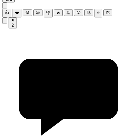
👍
❤️
😂
😍
👎
🔥
👏
😮
🚀
⭐
💩
2