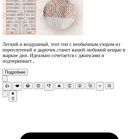
Легкий и воздушный, этот топ с необычным узором из
переплетений и дырочек станет вашей любимой вещью в
жаркие дни. Идеально сочетается с джинсами и
подчеркивает...
Подробнее
👍
❤️
😂
😍
👎
🔥
👏
😮
🚀
⭐
💩
0