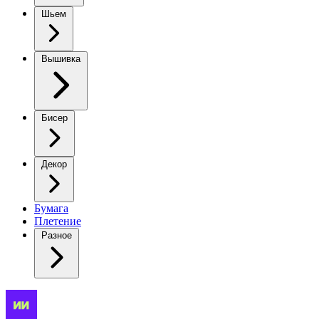
Шьем
Вышивка
Бисер
Декор
Бумага
Плетение
Разное
Элегантный