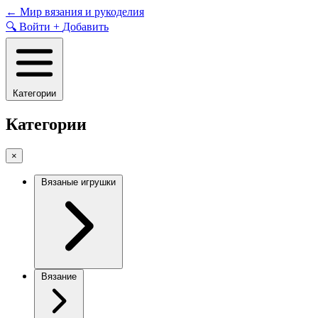
Skip
←
Мир вязания и рукоделия
to
🔍
Войти
+
Добавить
content
Категории
Категории
×
Вязаные игрушки
Вязание