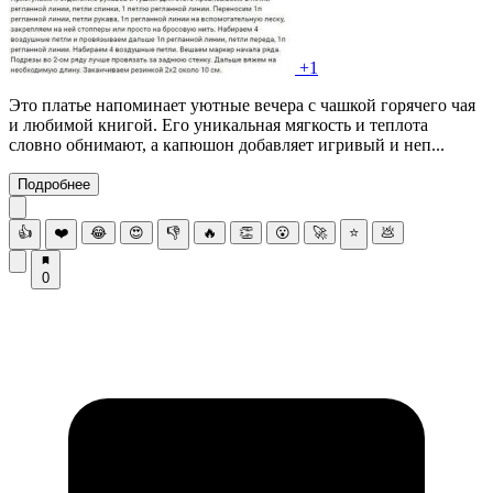
+1
Это платье напоминает уютные вечера с чашкой горячего чая
и любимой книгой. Его уникальная мягкость и теплота
словно обнимают, а капюшон добавляет игривый и неп...
Подробнее
👍
❤️
😂
😍
👎
🔥
👏
😮
🚀
⭐
💩
0