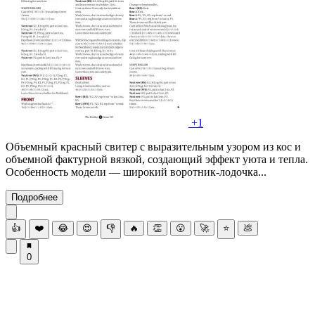
+1
Объемный красный свитер с выразительным узором из кос и
объемной фактурной вязкой, создающий эффект уюта и тепла.
Особенность модели — широкий воротник-лодочка...
Подробнее
👍
❤️
😂
😍
👎
🔥
👏
😮
🚀
⭐
💩
0