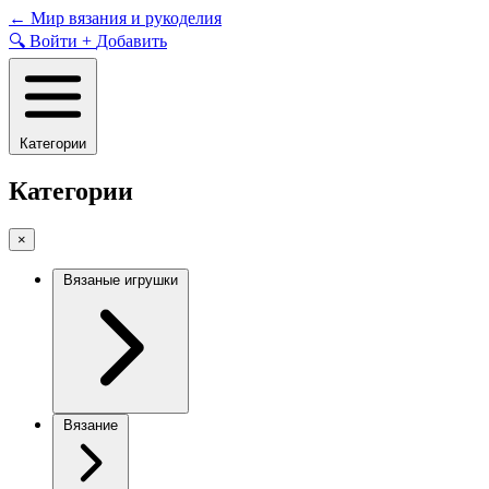
Skip
←
Мир вязания и рукоделия
to
🔍
Войти
+
Добавить
content
Категории
Категории
×
Вязаные игрушки
Вязание