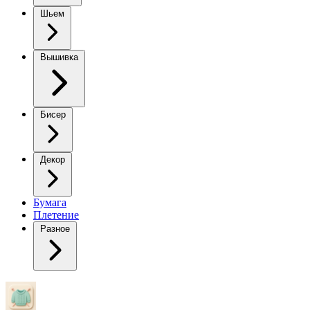
Шьем
Вышивка
Бисер
Декор
Бумага
Плетение
Разное
Голубая