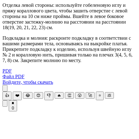
Отделка левой стороны: используйте гобеленовую иглу и
пряжу кораллового цвета, чтобы зашить отверстие с левой
стороны на 10 см ниже проймы. Вшейте в левое боковое
отверстие застежку-молнию на расстоянии на расстоянии
18(19, 20, 21, 22, 23) см.
Подкладка и молния: раскроите подкладку в соответствии с
вашими размерами тела, основываясь на выкройке платья.
Прикрепите подкладку к изделию, используя швейную иглу
№ 2 и коралловую нить, пришивая только на плечах 3(4, 5, 6,
7, 8) см. Закрепите молнию по месту.
PDF
Файл PDF
Войдите, чтобы скачать
👍
❤️
😂
😍
👎
🔥
👏
😮
🚀
⭐
💩
0