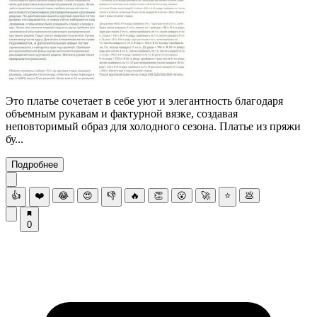
Это платье сочетает в себе уют и элегантность благодаря
объемным рукавам и фактурной вязке, создавая
неповторимый образ для холодного сезона. Платье из пряжи
бу...
Подробнее
👍
❤️
😂
😍
👎
🔥
👏
😮
🚀
⭐
💩
0