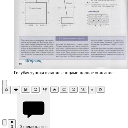
Голубая туника вязание спицами полное описание
👍
❤️
😂
😍
👎
🔥
👏
😮
🚀
⭐
💩
0
0 комментариев