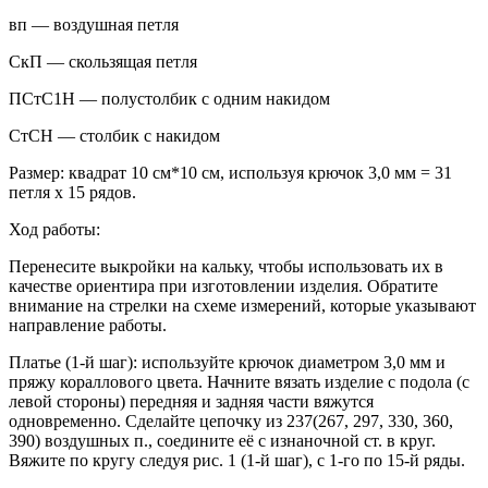
вп — воздушная петля
СкП — скользящая петля
ПСтС1Н — полустолбик с одним накидом
СтСН — столбик с накидом
Размер: квадрат 10 см*10 см, используя крючок 3,0 мм = 31
петля х 15 рядов.
Ход работы:
Перенесите выкройки на кальку, чтобы использовать их в
качестве ориентира при изготовлении изделия. Обратите
внимание на стрелки на схеме измерений, которые указывают
направление работы.
Платье (1-й шаг): используйте крючок диаметром 3,0 мм и
пряжу кораллового цвета. Начните вязать изделие с подола (с
левой стороны) передняя и задняя части вяжутся
одновременно. Сделайте цепочку из 237(267, 297, 330, 360,
390) воздушных п., соедините её с изнаночной ст. в круг.
Вяжите по кругу следуя рис. 1 (1-й шаг), с 1-го по 15-й ряды.