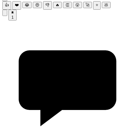
👍
❤️
😂
😍
👎
🔥
👏
😮
🚀
⭐
💩
1