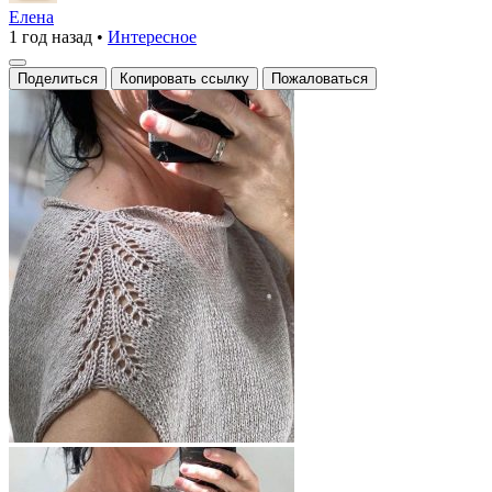
оформления
Елена
1 год назад
•
Интересное
линии
прибавления
Поделиться
Копировать ссылку
Пожаловаться
петель