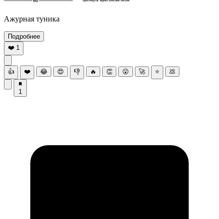
Ажурная туника
Подробнее
❤️
1
👍
❤️
😂
😍
👎
🔥
👏
😮
🚀
⭐
💩
1