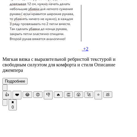
+2
Мягкая вязка с выразительной ребристой текстурой и
свободным силуэтом для комфорта и стиля Описание
джемпера
Подробнее
👍
❤️
😂
😍
👎
🔥
👏
😮
🚀
⭐
💩
0