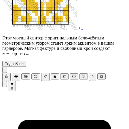
+1
Этот уютный свитер с оригинальным бело-жёлтым
геометрическим узором станет ярким акцентом в вашем
гардеробе. Мягкая фактура и свободный крой создают
комфорт и с...
Подробнее
👍
❤️
😂
😍
👎
🔥
👏
😮
🚀
⭐
💩
0