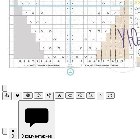
👍
❤️
😂
😍
👎
🔥
👏
😮
🚀
⭐
💩
0
0 комментариев