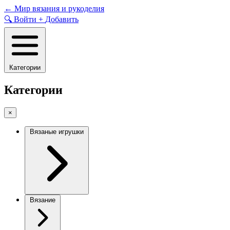
Skip
←
Мир вязания и рукоделия
to
🔍
Войти
+
Добавить
content
Категории
Категории
×
Вязаные игрушки
Вязание