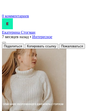
0 комментариев
Екатерина Стогман
7 месяцев назад
•
Интересное
Поделиться
Копировать ссылку
Пожаловаться