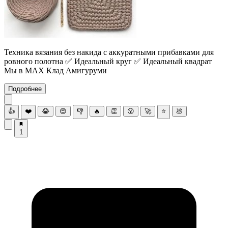
Техника вязания без накида с аккуратными прибавками для
ровного полотна ✅ Идеальный круг ✅ Идеальный квадрат
Мы в MAX Клад Амигуруми
Подробнее
👍
❤️
😂
😍
👎
🔥
👏
😮
🚀
⭐
💩
1