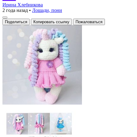
чудесный
Ирина Хлебникова
2 года назад
•
Лошади, пони
единорог!
Поделиться
Копировать ссылку
Пожаловаться