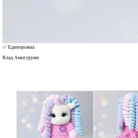
✅ Единорожка
Клад Амигуруми