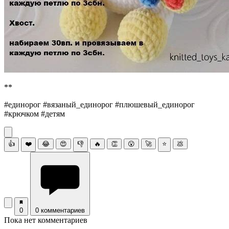
**
#единорог #вязаный_единорог #плюшевый_единорог
#крючком #детям
👍
❤️
😂
😍
👎
🔥
👏
😮
🚀
⭐
💩
0
0 комментариев
Пока нет комментариев