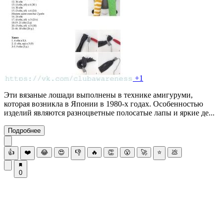
+1
Эти вязаные лошади выполнены в технике амигуруми,
которая возникла в Японии в 1980-х годах. Особенностью
изделий являются разноцветные полосатые лапы и яркие де...
Подробнее
👍
❤️
😂
😍
👎
🔥
👏
😮
🚀
⭐
💩
0