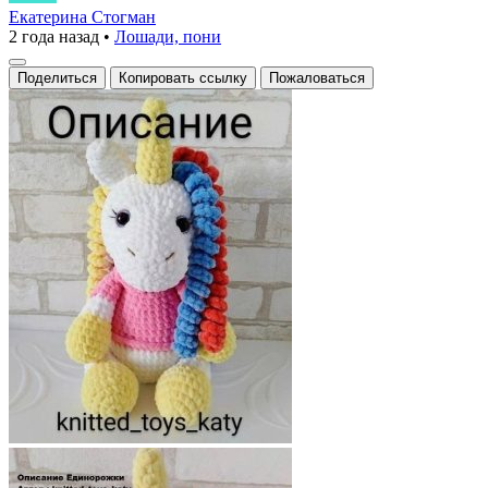
вязаный
Екатерина Стогман
2 года назад
•
Лошади, пони
единорог
Поделиться
Копировать ссылку
Пожаловаться