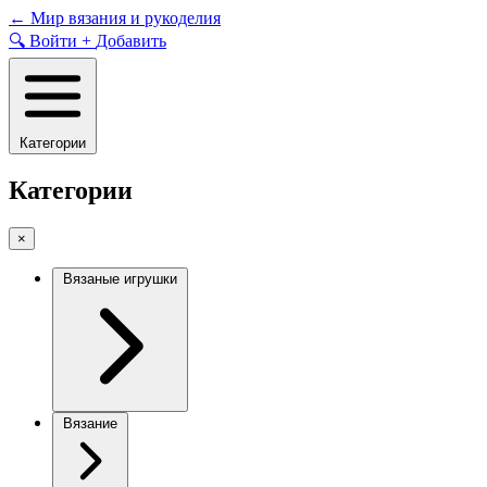
Skip
←
Мир вязания и рукоделия
to
🔍
Войти
+
Добавить
content
Категории
Категории
×
Вязаные игрушки
Вязание