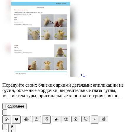
+1
Порадуйте своих близких яркими деталями: аппликации из
бусин, объемные мордочки, выразительные глаза-гуглы,
мягкие текстуры, оригинальные хвостики и гривы, выпо...
Подробнее
👍
❤️
😂
😍
👎
🔥
👏
😮
🚀
⭐
💩
0