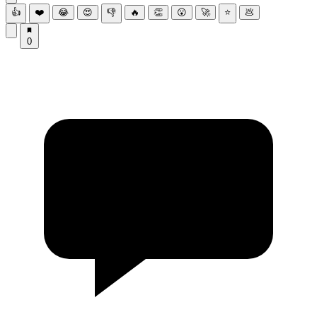
👍
❤️
😂
😍
👎
🔥
👏
😮
🚀
⭐
💩
0