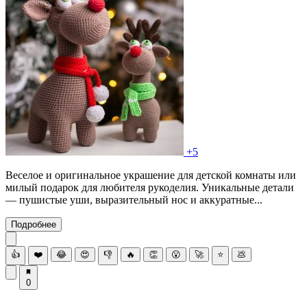
+5
Веселое и оригинальное украшение для детской комнаты или
милый подарок для любителя рукоделия. Уникальные детали
— пушистые уши, выразительный нос и аккуратные...
Подробнее
👍
❤️
😂
😍
👎
🔥
👏
😮
🚀
⭐
💩
0