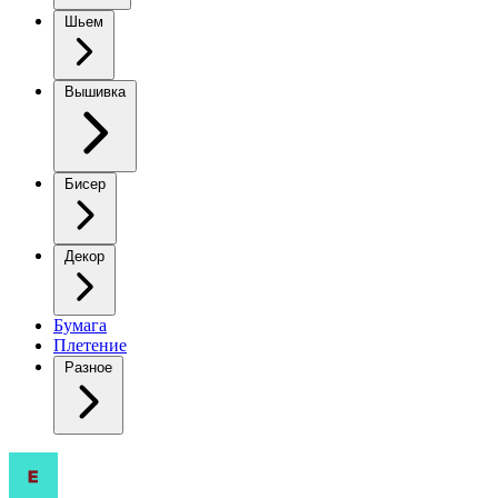
Шьем
Вышивка
Бисер
Декор
Бумага
Плетение
Разное
Очаровательный