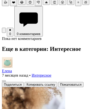
👍
❤️
😂
😍
👎
🔥
👏
😮
🚀
⭐
💩
0
0 комментариев
Пока нет комментариев
Еще в категории: Интересное
Елена
7 месяцев назад
•
Интересное
Поделиться
Копировать ссылку
Пожаловаться