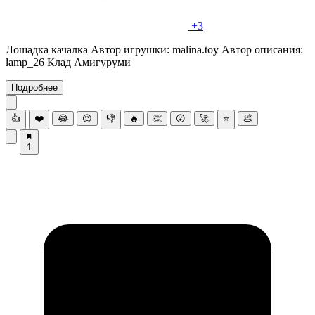
+3
Лошадка качалка Автор игрушки: malina.toy Автор описания:
lamp_26 Клад Амигуруми
Подробнее
👍
❤️
😂
😍
👎
🔥
👏
😮
🚀
⭐
💩
1