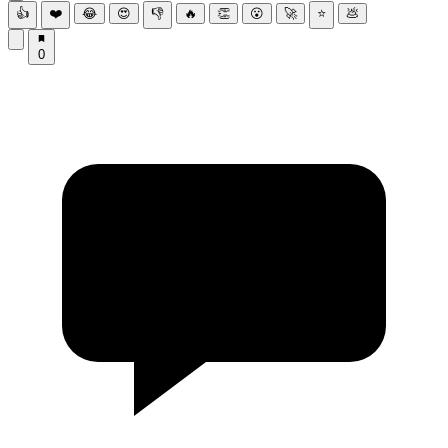
👍
❤️
😂
😍
👎
🔥
👏
😮
🚀
⭐
💩
0