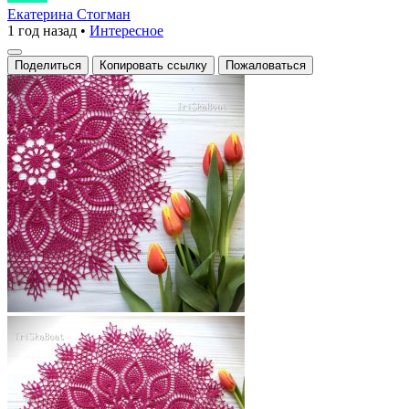
то
Екатерина Стогман
1 год назад
•
Интересное
кружевной
шедевр!
Поделиться
Копировать ссылку
Пожаловаться