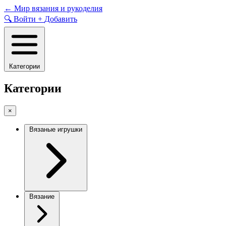
Skip
←
Мир вязания и рукоделия
to
🔍
Войти
+
Добавить
content
Категории
Категории
×
Вязаные игрушки
Вязание