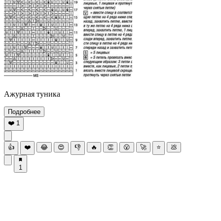
Ажурная туника
Подробнее
❤️
1
👍
❤️
😂
😍
👎
🔥
👏
😮
🚀
⭐
💩
1